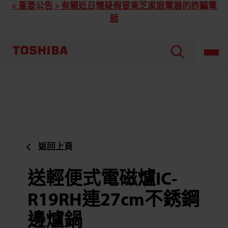
< 重要公告 > 有關近日懷疑假冒東芝家庭電器的詐騙電
話
返回上頁
送輕便式電磁爐IC-
R19RH連27cm不銹鋼
邊爐鍋