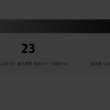
23
(公升/日) - 廠方標準 (温度30°C，濕度80%)
抽濕量 (公升