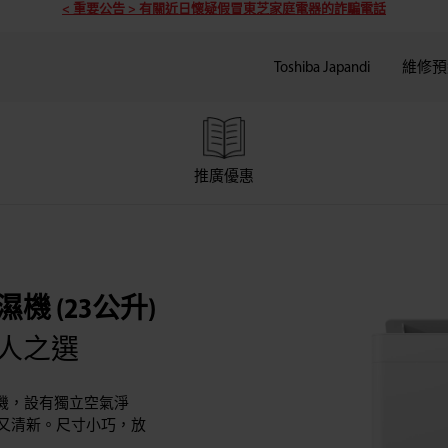
< 重要公告 > 有關近日懷疑假冒東芝家庭電器的詐騙電話
Toshiba Japandi
維修預
推廣優惠
 (23公升)
人之選
抽濕機，設有獨立空氣淨
又清新。尺寸小巧，放