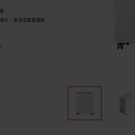
​
氣淨化，潔淨空氣更清新​
作