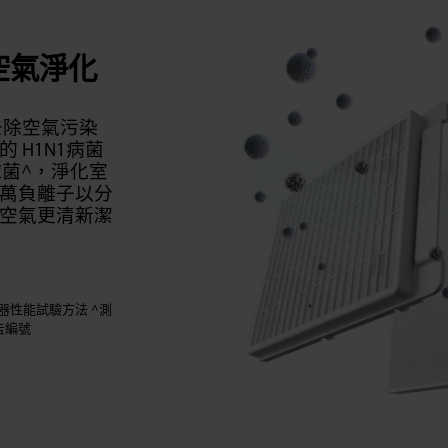
空氣淨化
可去除空氣污染
的 H1N1病菌
球菌^，淨化室
萬負離子以分
空氣更清新潔
過濾器性能試驗方法​ ^測
告編號