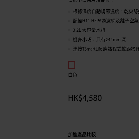
在家中任何角落都得！
合
根據溫度自動調節濕度，乾爽舒適
一
配備H11 HEPA過濾網及離子空
3.2L 大容量水箱​
空
機身小巧，只有244mm 深
連接TSmartLife 應該程式搖距操
氣
淨
白色
化
HK$
4,580
抽
濕
機
加進產品比較