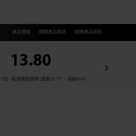
產品規格
相關產品資訊
相關產品資訊
13.80
3.
/日) - 能源標籤標準 (温度26.7°C，濕度60%)
集水箱容量 