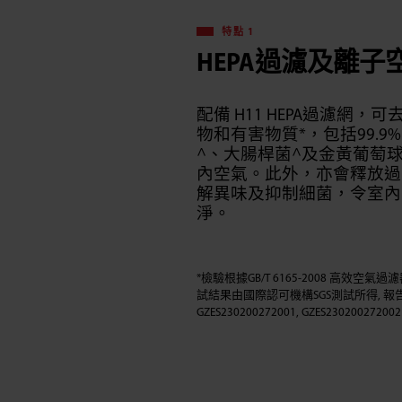
特點 1
HEPA過濾及離子
配備 H11 HEPA過濾網，
物和有害物質*，包括99.9%
^、大腸桿菌^及金黃葡萄
內空氣。此外，亦會釋放過
解異味及抑制細菌，令室內
淨。​
*檢驗根據GB/T 6165-2008 高效空氣
試結果由國際認可機構SGS測試所得, 報
GZES230200272001, GZES230200272002