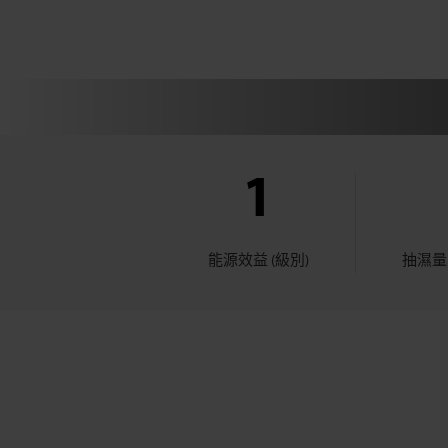
(20
公
升)
1
能源效益 (級別)
抽濕量 