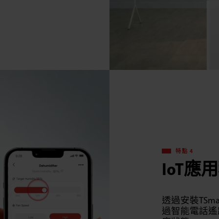
特點 4
IoT應
透過安裝TSma
過智能電話遙