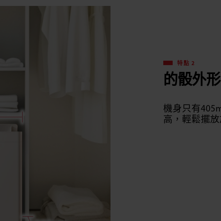
特點 2
的骰外形
機身只有405m
高，輕鬆擺放