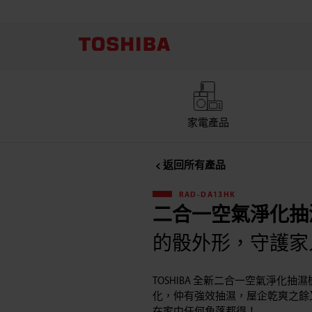
Toshiba
東
芝
RAD-
家電產品
DA11HK-
返回所有產品
1
RAD-DA13HK
二合一空氣淨化抽濕機
變
的骰外形，守護家
頻
TOSHIBA 全新二合一空氣淨化
二
化，仲有強效抽濕，屋企乾爽之餘