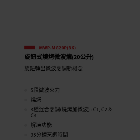
MWP-MG20P(BK)
旋鈕式燒烤微波爐(20公升)
旋鈕轉出微波烹調新概念
5段微波火力
燒烤
3種混合烹調(燒烤加微波) : C1, C2 &
C3
解凍功能
35分鐘烹調時間