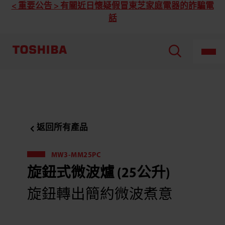
Toshiba
< 重要公告 > 有關近日懷疑假冒東芝家庭電器的詐騙電
東
話
芝
MW3-
MM25PC
旋
鈕
式
微
波
爐
(25
公
升)
返回所有產品
MW3-MM25PC
旋鈕式微波爐 (25公升)
旋鈕轉出簡約微波煮意