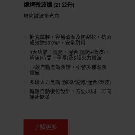
燒烤微波爐 (21公升)
燒烤微波多煮意
搪瓷爐腔，容易清潔及防刮花，抗菌
成效達99.9%*，安全耐用
4大功能：燒烤、混合(燒烤+微波)、
解凍(時間、重量)及5段火力微波
12款自動烹調食譜，引發多種煮食
靈感
多段火力烹調 (解凍/燒烤/混合/微波)
轉盤自動復位設計，方便以同一方向
端起餸菜
了解更多