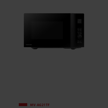
MV-AG21TF