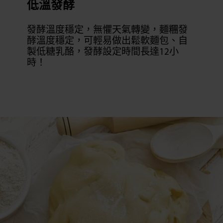
低溫發酵
發酵溫度穩定，無懼天氣轉變，麵糰發
酵溫度穩定，可輕易做出鬆軟麵包、自
製低糖乳酪，發酵設定時間長達12小
時！