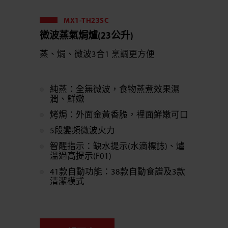
MX1-TH23SC
微波蒸氣焗爐(23公升)
蒸、焗、微波3合1 烹調更方便
純蒸：全無微波，食物蒸煮效果濕
潤、鮮嫩
烤焗：外面金黃香脆，裡面鮮嫩可口
5段變頻微波火力
智醒指示：缺水提示(水滴標誌)、爐
溫過高提示(F01)
41款自動功能：38款自動食譜及3款
清潔模式