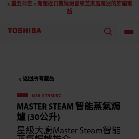
Toshiba
< 重要公告 > 有關近日懷疑假冒東芝家庭電器的詐騙電
東
話
芝
MS5-
STR30SC
Master
Steam
智
能
蒸
氣
焗
爐
(30
公
升)
返回所有產品
MS5-STR30SC
MASTER STEAM 智能蒸氣焗
爐 (30公升)
星級大廚Master Steam智能