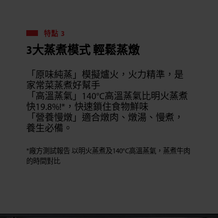
特點 3
3大蒸煮模式 輕鬆蒸燉
「原味純蒸」模擬爐火，火力精準，是
家常菜蒸煮好幫手
「高溫蒸氣」140°C高溫蒸氣比明火蒸煮
快19.8%!*，快速鎖住食物鮮味
「營養慢燉」適合燉肉、燉湯、慢煮，
養生必備。
*廠方測試報告 以明火蒸煮及140°C高溫蒸氣，蒸煮牛肉
的時間對比