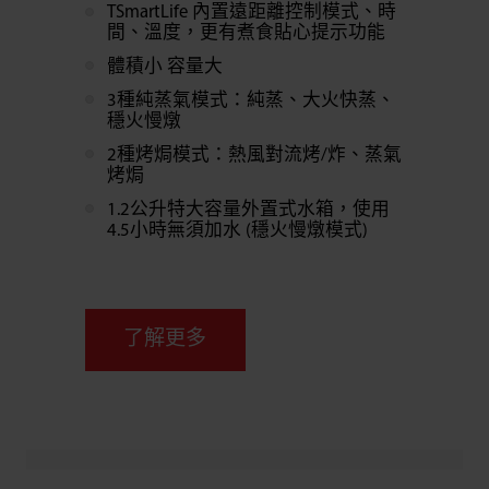
TSmartLife 內置遠距離控制模式、時
間、溫度，更有煮食貼心提示功能
體積小 容量大
3種純蒸氣模式：純蒸、大火快蒸、
穩火慢燉
2種烤焗模式：熱風對流烤/炸、蒸氣
烤焗
1.2公升特大容量外置式水箱，使用
4.5小時無須加水 (穩火慢燉模式)
了解更多