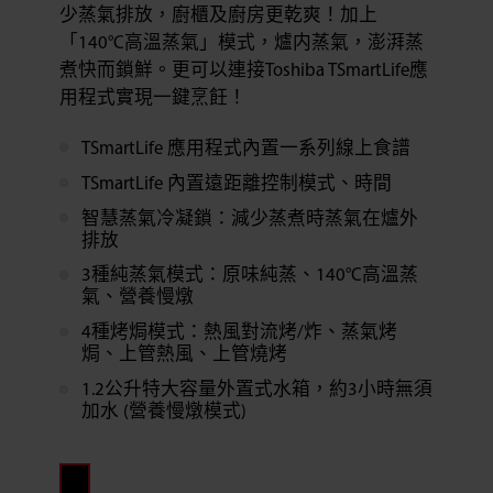
少蒸氣排放，廚櫃及廚房更乾爽！加上
「140°C高溫蒸氣」模式，爐内蒸氣，澎湃蒸
煮快而鎖鮮。更可以連接Toshiba TSmartLife應
用程式實現一鍵烹飪！
TSmartLife 應用程式內置一系列線上食譜
TSmartLife 內置遠距離控制模式、時間
智慧蒸氣冷凝鎖：減少蒸煮時蒸氣在爐外
排放
3種純蒸氣模式：原味純蒸、140°C高溫蒸
氣、營養慢燉
4種烤焗模式：熱風對流烤/炸、蒸氣烤
焗、上管熱風、上管燒烤
1.2公升特大容量外置式水箱，約3小時無須
加水 (營養慢燉模式)