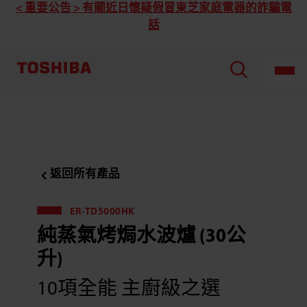
Toshiba
< 重要公告 > 有關近日懷疑假冒東芝家庭電器的詐騙電
東
話
芝
ER-
TD5000HK
純
蒸
氣
烤
焗
水
波
爐
(30
公
升)
返回所有產品
ER-TD5000HK
純蒸氣烤焗水波爐 (30公
升)
10項全能 主廚級之選