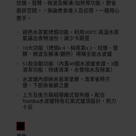
炆燉、發酵、微波及解凍/加熱等功能，節省
廚房空間。，無論煮食達人及初哥，一樣得心
應手。
過熱水蒸氣烤焗功能，利用300°C 高溫水蒸
氣逼出食物油份，減少卡路里
10大功能（烤焗x 4、純蒸氣x 2、炆燉、發
酵、微波及解凍/翻熱）堪稱全能水波爐
51款自動功能（內置49個水波爐食譜、3個
清潔功能：快速清潔、水管除水及除臭）
水波爐內部納米易潔塗層，清潔省時方
便，下廚無後顧之憂
上方及後方兩組隱藏式發熱器，配合
Toshiba水波爐特有石窯式爐頂設計，熱力
十足