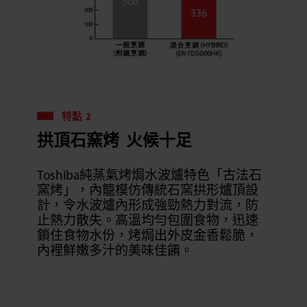
特點 2
拱頂石窯烤 火候十足
Toshiba純蒸氣烤焗水波爐特色「古法石
窯烤」，內籠模仿傳統石窯拱形爐頂設
計，令水波爐內形成強勁熱力對流，防
止熱力散失。高溫均勻包圍食物，迅速
鎖住食物水份，烤焗出外皮金香鬆脆，
內裡鮮嫩多汁的美味佳餚。