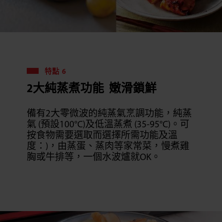
特點 6
2大純蒸煮功能 嫩滑鎖鮮
備有2大零微波的純蒸氣烹調功能，純蒸
氣 (預設100°C)及低溫蒸煮 (35-95°C)。可
按食物需要選取而選擇所需功能及溫
度：)，由蒸蛋、蒸肉等家常菜，慢煮雞
胸或牛排等，一個水波爐就OK。