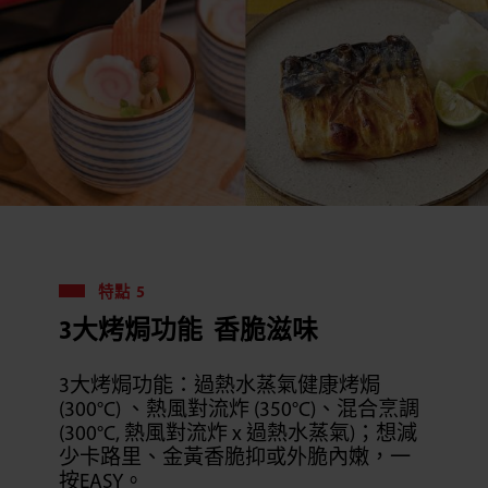
特點 5
3大烤焗功能 香脆滋味
3大烤焗功能：過熱水蒸氣健康烤焗
(300°C) 、熱風對流炸 (350°C)、混合烹調
(300°C, 熱風對流炸 x 過熱水蒸氣)；想減
少卡路里、金黃香脆抑或外脆內嫩，一
按EASY。