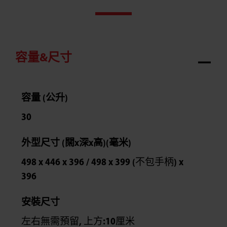
容量&尺寸
容量 (公升)
30
外型尺寸 (闊x深x高)(毫米)
498 x 446 x 396 / 498 x 399 (不包手柄) x
396
安裝尺寸
左右無需預留, 上方:10厘米