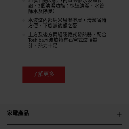
51款自動功能（內置49個水波爐食
譜、3個清潔功能：快速清潔、水管
除水及除臭）
水波爐內部納米易潔塗層，清潔省時
方便，下廚無後顧之憂
上方及後方兩組隱藏式發熱器，配合
Toshiba水波爐特有石窯式爐頂設
計，熱力十足
了解更多
家電產品