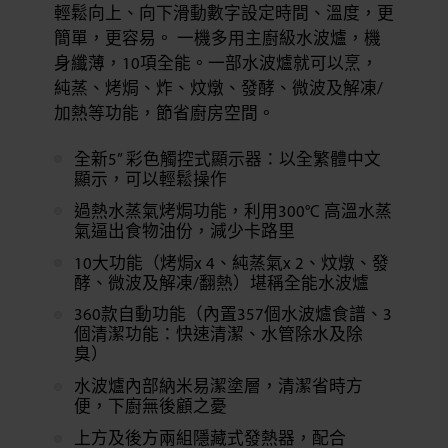
輕鬆向上、向下滑動數字設定時間、溫度，更
簡單，更容易。 一機多用主廚級水波爐，機
身纖薄，10項全能。一部水波爐就可以烹，
純蒸、烤焗、炸、炆燉、發酵、微波及解凍/
加熱等功能，節省廚房空間。
全新5” 彩色觸控式顯示器：以全繁體中文
顯示，可以輕鬆操作
過熱水蒸氣烤焗功能，利用300°C 高溫水蒸
氣逼出食物油份，減少卡路里
10大功能（烤焗x 4、純蒸氣x 2、炆燉、發
酵、微波及解凍/翻熱）堪稱全能水波爐
360款自動功能（內置357個水波爐食譜、3
個清潔功能：快速清潔、水管除水及除
臭）
水波爐內部納米易潔塗層，清潔省時方
便，下廚無後顧之憂
上方及後方兩組隱藏式發熱器，配合