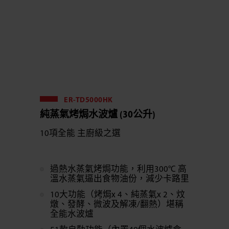
ER-TD5000HK
純蒸氣烤焗水波爐 (30公升)
10項全能 主廚級之選
過熱水蒸氣烤焗功能，利用300°C 高
溫水蒸氣逼出食物油份，減少卡路里
10大功能（烤焗x 4、純蒸氣x 2、炆
燉、發酵、微波及解凍/翻熱）堪稱
全能水波爐