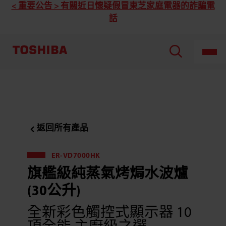
Toshiba
< 重要公告 > 有關近日懷疑假冒東芝家庭電器的詐騙電
東
話
芝
ER-
TD5000HK
純
蒸
氣
烤
焗
水
波
爐
(30
公
升)
返回所有產品
ER-VD7000HK
旗艦級純蒸氣烤焗水波爐
(30公升)
全新彩色觸控式顯示器 10