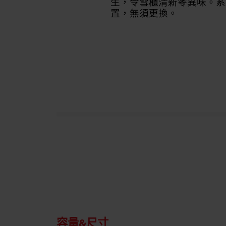
生，令雪櫃清新零異味。系
置，無須更換。
容量&尺寸