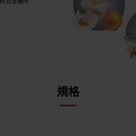
統為雪櫃內
規格