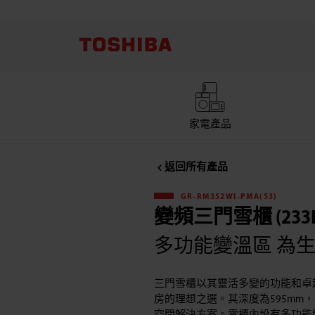
Toshiba
東
芝
GR-
家電產品
RM424WE-
返回所有產品
PMA(37)
GR-RM352WI-PMA(53)
變頻三門雪櫃 (233L
變
多功能變溫區 為
頻
三門雪櫃以其靈活多變的功能和卓
三
房的理想之選。其深度為595mm