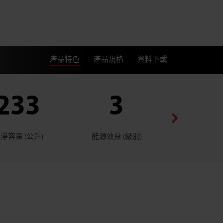
產品特色
產品規格
資料下載
233
3
4
淨容量 (公升)
能源效益 (級別)
冷凍星級