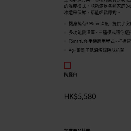
空間解決方案。雪櫃內設有多功能
門
的溫度模式，能夠滿足各類家庭的
凍還是保鮮，都能輕鬆應對。
雪
機身擁有595mm深度 - 提供
多功能變溫區 - 三種模式讓你選
櫃
TSmartLife 手機應用程式 - 
(268L)
Ag+銀離子低溫觸媒除味抗菌
陶瓷白
HK$
5,580