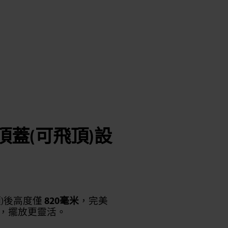
頂蓋(可飛頂)設
頂)後高度僅
820毫米
，完美
，擺放更靈活。