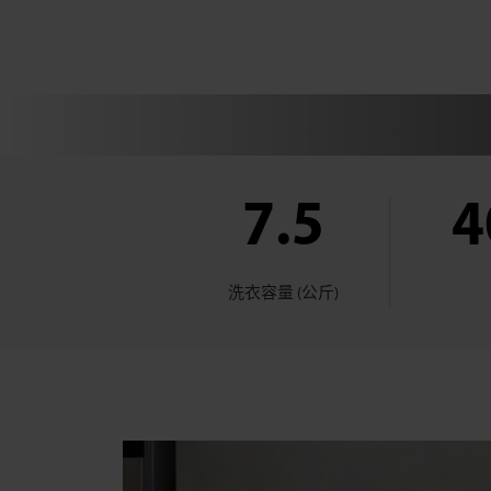
公
斤，
可
飛
7.5
4
頂)
洗衣容量 (公斤)