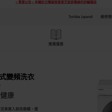
< 重要公告 > 有關近日懷疑假冒東芝家庭電器的詐騙電話
Toshiba Japandi
維修預
推廣優惠
置式變頻洗衣
)
人健康
衣機，完美置入廚房櫥櫃，擺