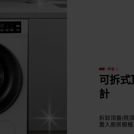
特點 1
可拆式
計
拆卸頂蓋(飛
置入廚房櫥櫃