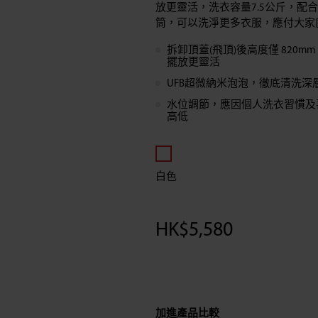
放更靈活，洗衣容量7.5公斤，配合
前
筒，可以洗淨更多衣服，應付大家
置
拆卸頂蓋(飛頂)後高度僅 820
擺放更靈活
式
UFB超微納米泡泡，徹底清洗深
水位調節，應因個人洗衣習慣及
高低
變
頻
白色
洗
衣
HK$
5,580
機
(7.5
加進產品比較