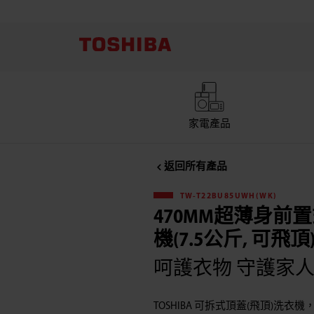
Toshiba
東
芝
TW-
家電產品
T22BU85UWH(WK)
返回所有產品
470MM
TW-T22BU85UWH(WK)
470MM超薄身前
超
機(7.5公斤, 可飛頂
薄
呵護衣物 守護家
身
TOSHIBA 可拆式頂蓋(飛頂)洗