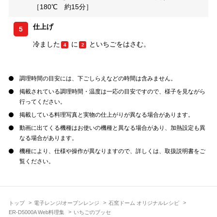
［180℃ 約15分］
仕上げ
5
冷ました
に
といちごをはさむ。
4
2
調理時間の目安には、下ごしらえなどの時間は含みません。
掲載されている調理時間・温度は一応の目安ですので、様子を見ながら
行ってください。
掲載している料理写真と実物の仕上がりが異なる場合があります。
動画に出てくる機種はお使いの機種と異なる場合があり、加熱設定も異
なる場合があります。
機種により、仕様や操作が異なりますので、詳しくは、取扱説明書をご
覧ください。
トップ
電子レンジ/オーブンレンジ
石窯ドーム オリジナルレシピ
ER-D5000A Web料理集
いちごのブッセ