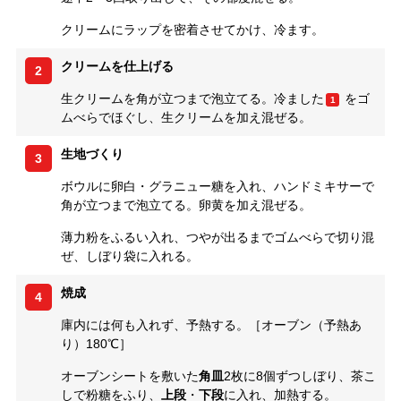
クリームにラップを密着させてかけ、冷ます。
クリームを仕上げる
2
生クリームを角が立つまで泡立てる。冷ました
をゴ
1
ムべらでほぐし、生クリームを加え混ぜる。
生地づくり
3
ボウルに卵白・グラニュー糖を入れ、ハンドミキサーで
角が立つまで泡立てる。卵黄を加え混ぜる。
薄力粉をふるい入れ、つやが出るまでゴムべらで切り混
ぜ、しぼり袋に入れる。
焼成
4
庫内には何も入れず、予熱する。［オーブン（予熱あ
り）180℃］
オーブンシートを敷いた
角皿
2枚に8個ずつしぼり、茶こ
しで粉糖をふり、
上段
・
下段
に入れ、加熱する。