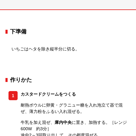
下準備
いちごはヘタを除き縦半分に切る。
作りかた
カスタードクリームをつくる
1
耐熱ボウルに卵黄・グラニュー糖を入れ泡立て器で混
ぜ、薄力粉をふるい入れ混ぜる。
牛乳を加え混ぜ、
庫内中央
に置き、加熱する。［レンジ
600W 約3分］
途中2～3回取り出して、その都度混ぜる。