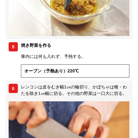
焼き野菜を作る
5
庫内には何も入れず、予熱する。
オーブン（予熱あり）220℃
レンコンは皮をむき幅1㎝の輪切り、かぼちゃは種・わ
6
たを除き1㎝幅に切る。その他の野菜は一口大に切る。