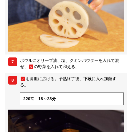
ボウルにオリーブ油、塩、クミンパウダーを入れて混
7
ぜ、
の野菜を入れて和える。
6
を角皿に広げる。予熱終了後、
下段
に入れ加熱す
7
8
る。
220℃ 18～23分