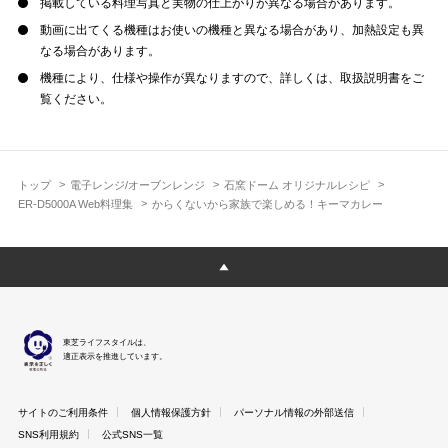
掲載している料理写真と実物の仕上がりが異なる場合があります。
動画に出てくる機種はお使いの機種と異なる場合があり、加熱設定も異
なる場合があります。
機種により、仕様や操作が異なりますので、詳しくは、取扱説明書をご
覧ください。
トップ
電子レンジ/オーブンレンジ
石窯ドーム オリジナルレシピ
ER-D5000A Web料理集
からくないから家族で楽しめる！キーマカレー
東芝ライフスタイルは、
適正表示を推進しています。
サイトのご利用条件
個人情報保護方針
パーソナル情報の外部送信
SNS利用規約
公式SNS一覧