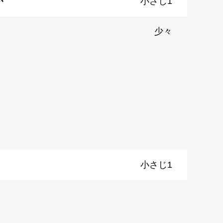
が
小さじ1
少々
小さじ1