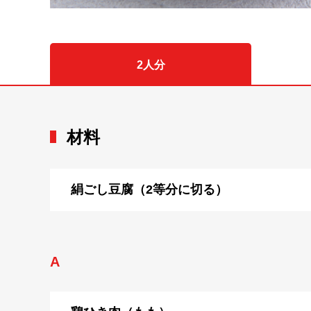
2人分
材料
絹ごし豆腐（2等分に切る）
A