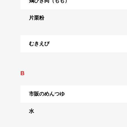
鶏ひき肉（もも）
片栗粉
むきえび
B
市販のめんつゆ
水