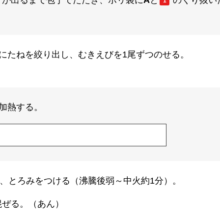
りが出るまで包丁でたたき、ポリ袋に
A
と
のくり抜い
1
にたねを絞り出し、むきえびを1尾ずつのせる。
加熱する。
、とろみをつける（沸騰後弱～中火約1分）。
混ぜる。（あん）