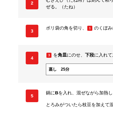
むきえび（たね用）は刻んで粘
2
ぜる。（たね）
ポリ袋の角を切り、
のくぼみ
1
3
を
角皿
にのせ、
下段
に入れて
3
4
蒸し 25分
鍋に
B
を入れ、混ぜながら加熱し
5
とろみがついたら枝豆を加えて