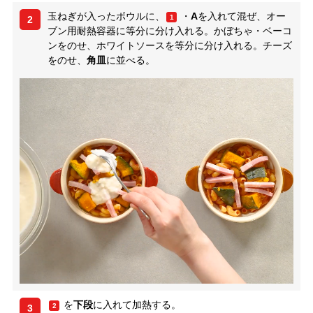
玉ねぎが入ったボウルに、
・
A
を入れて混ぜ、オー
1
2
ブン用耐熱容器に等分に分け入れる。かぼちゃ・ベーコ
ンをのせ、ホワイトソースを等分に分け入れる。チーズ
をのせ、
角皿
に並べる。
を
下段
に入れて加熱する。
2
3