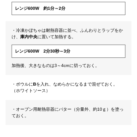
レンジ600W 約1分～2分
・冷凍かぼちゃは耐熱容器に並べ、ふんわりとラップをか
け、
庫内中央
に置いて加熱する。
レンジ600W 2分30秒～3分
加熱後、大きなものは3～4cmに切っておく。
・ボウルに
B
を入れ、なめらかになるまで混ぜておく。
（ホワイトソース）
・オーブン用耐熱容器にバター（分量外、約10ｇ）を塗っ
ておく。