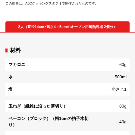
この動画は、ABCクッキングスタジオで制作されたものです。
2人（直径14cm×高さ4～5cmのオーブン用耐熱容器 2個分）
材料
マカロニ
60g
水
500ml
塩
小さじ1
玉ねぎ（繊維に沿った薄切り）
80g
ベーコン（ブロック）（幅1cmの拍子木切
40g
り）