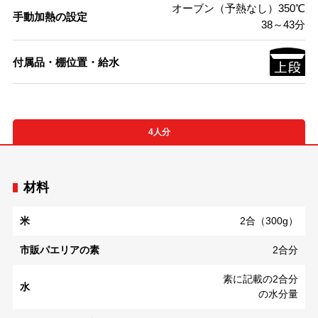
オーブン（予熱なし）350℃
手動加熱の設定
38～43分
付属品・棚位置・給水
4人分
材料
米
2合（300g）
市販パエリアの素
2合分
素に記載の2合分
水
の水分量