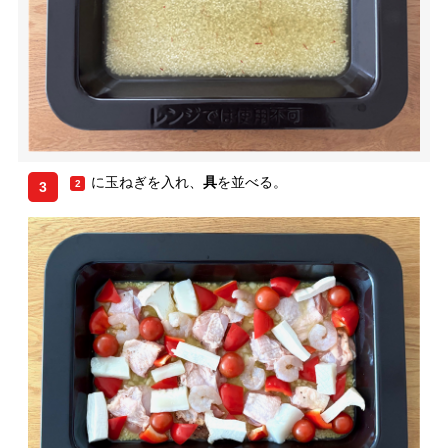
に玉ねぎを入れ、
具
を並べる。
2
3