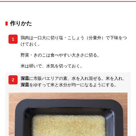
作りかた
鶏肉は一口大に切り塩・こしょう（分量外）で下味をつ
1
けておく。
野菜・きのこは食べやすい大きさに切る。
米は研いで、水気を切っておく。
深皿
に市販パエリアの素、水を入れ混ぜる。米を入れ、
2
深皿
をゆすって米と水分が均一になるようにする。