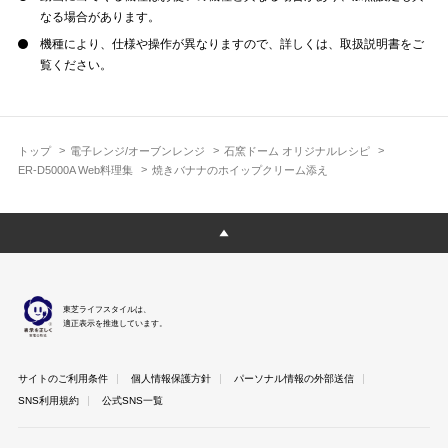
なる場合があります。
機種により、仕様や操作が異なりますので、詳しくは、取扱説明書をご
覧ください。
トップ
電子レンジ/オーブンレンジ
石窯ドーム オリジナルレシピ
ER-D5000A Web料理集
焼きバナナのホイップクリーム添え
東芝ライフスタイルは、
適正表示を推進しています。
サイトのご利用条件
個人情報保護方針
パーソナル情報の外部送信
SNS利用規約
公式SNS一覧