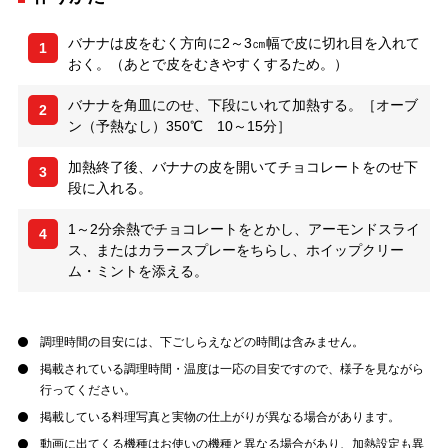
バナナは皮をむく方向に2～3㎝幅で皮に切れ目を入れて
1
おく。（あとで皮をむきやすくするため。）
バナナを角皿にのせ、下段にいれて加熱する。［オーブ
2
ン（予熱なし）350℃ 10～15分］
加熱終了後、バナナの皮を開いてチョコレートをのせ下
3
段に入れる。
1～2分余熱でチョコレートをとかし、アーモンドスライ
4
ス、またはカラースプレーをちらし、ホイップクリー
ム・ミントを添える。
調理時間の目安には、下ごしらえなどの時間は含みません。
掲載されている調理時間・温度は一応の目安ですので、様子を見ながら
行ってください。
掲載している料理写真と実物の仕上がりが異なる場合があります。
動画に出てくる機種はお使いの機種と異なる場合があり、加熱設定も異