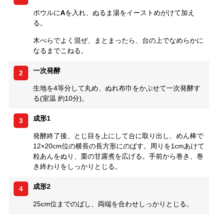
ボウルに
A
を入れ、ぬるま湯をイーストめがけて加え
る。
木べらでよく混ぜ、まとまったら、台の上でなめらかに
なるまでこねる。
一次発酵
2
生地を4等分して丸め、ぬれ布巾をかぶせて一次発酵す
る(室温 約10分)。
成形1
3
発酵終了後、とじ目を上にして台に取り出し、めん棒で
12×20cm位の横長の長方形にのばす。周りを1cmあけて
粒あんをぬり、栗の甘露煮を広げる。手前から巻き、巻
き終わりをしっかりとじる。
成形2
4
25cm位までのばし、両端を合わせしっかりとじる。