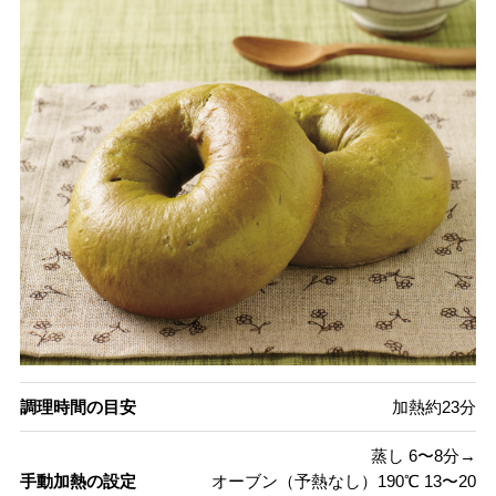
調理時間の目安
加熱約23分
蒸し 6〜8分→
手動加熱の設定
オーブン（予熱なし）190℃ 13〜20