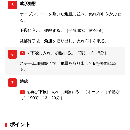
成形発酵
5
オーブンシートを敷いた
角皿
に並べ、ぬれ布巾をかぶせ
る。
下段
に入れ、発酵する。［発酵30℃ 約40分］
発酵終了後、
角皿
を取り出し、ぬれ布巾を取る。
を
下段
に入れ、加熱する。［蒸し 6～8分］
5
6
スチーム加熱終了後、
角皿
を取り出して
B
を表面にぬ
る。
焼成
7
を再び
下段
に入れ、加熱する。［オーブン（予熱な
6
し）190℃ 13～20分］
ポイント