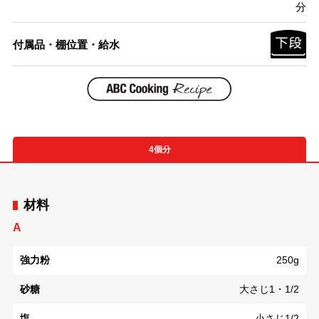
分
付属品・棚位置・給水
4個分
材料
A
強力粉
250g
砂糖
大さじ1・1/2
塩
小さじ1/2