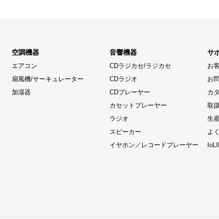
空調機器
音響機器
サ
エアコン
CDラジカセ/ラジカセ
お
扇風機/サーキュレーター
CDラジオ
お
加湿器
CDプレーヤー
カ
カセットプレーヤー
取
ラジオ
生
スピーカー
よ
イヤホン／レコードプレーヤー
Io