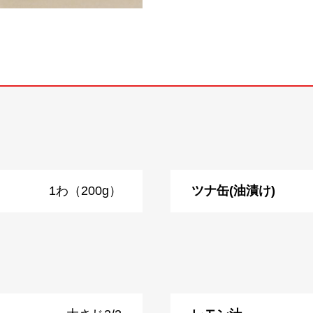
1わ（200g）
ツナ缶(油漬け)