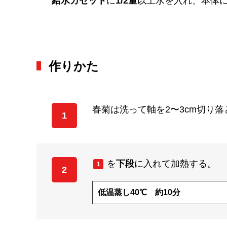
給水カセット
に
1/2量
以上水を入れ、本体
作りかた
春菊は洗って軸を2〜3cm切り落
1
を
下段
に入れて加熱する。
1
2
低温蒸し40℃ 約10分