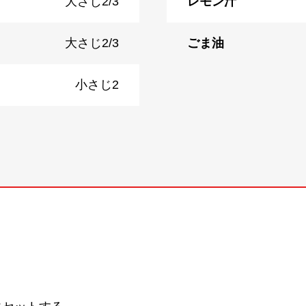
大さじ2/3
レモン汁
大さじ2/3
ごま油
小さじ2