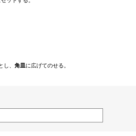
にセットする。
とし、
角皿
に広げてのせる。