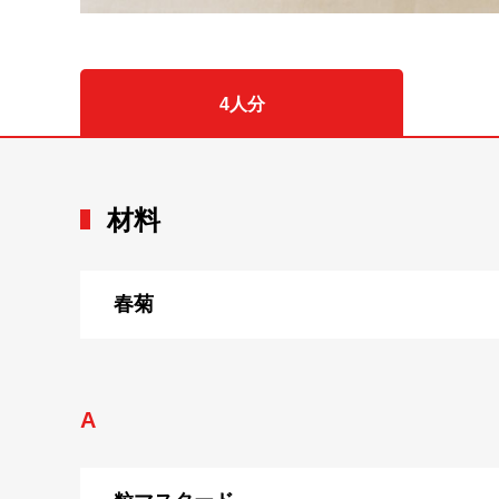
4人分
材料
春菊
A