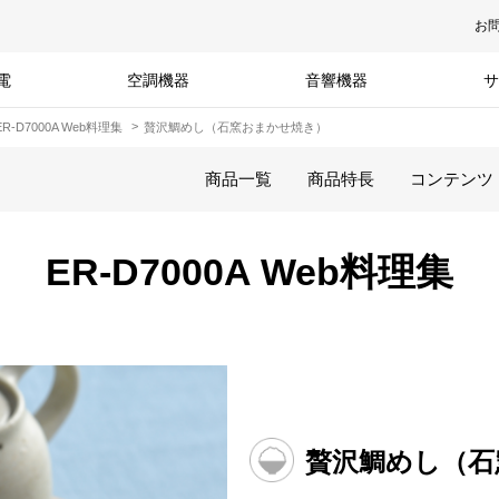
お
電
空調機器
音響機器
サ
ER-D7000A Web料理集
贅沢鯛めし（石窯おまかせ焼き）
商品一覧
商品特長
コンテンツ
ER-D7000A Web料理集
贅沢鯛めし（石