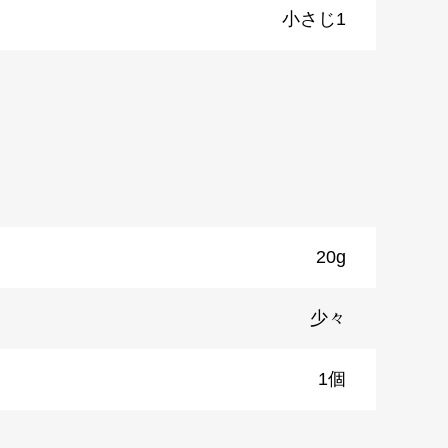
小さじ1
）
20g
少々
1個