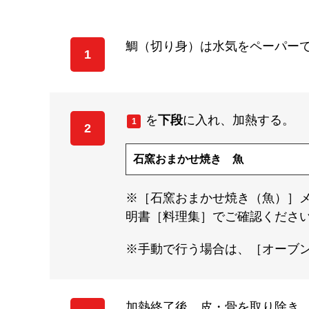
鯛（切り身）は水気をペーパー
1
を
下段
に入れ、加熱する。
1
2
石窯おまかせ焼き 魚
※［石窯おまかせ焼き（魚）］
明書［料理集］でご確認くださ
※手動で行う場合は、［オーブン
加熱終了後、皮・骨を取り除き