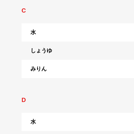
C
水
しょうゆ
みりん
D
水