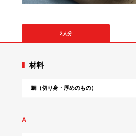
2人分
材料
鯛（切り身・厚めのもの）
A