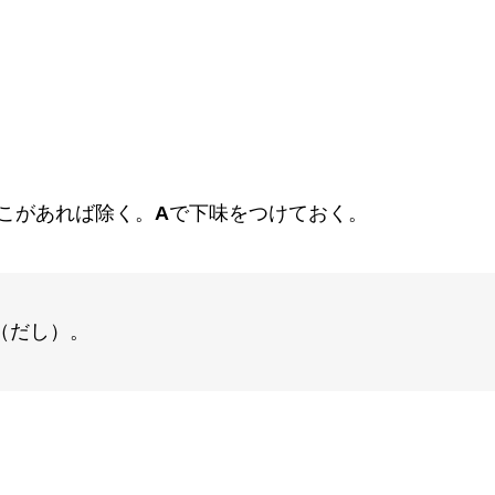
こがあれば除く。
A
で下味をつけておく。
（だし）。