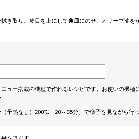
で拭き取り、皮目を上にして
角皿
にのせ、オリーブ油を
メニュー搭載の機種で作れるレシピです。お使いの機種
い。
（予熱なし）200℃ 20～35分］で様子を見ながら行
、身をほぐす。