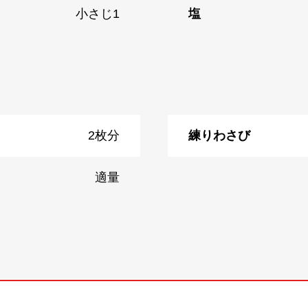
小さじ1
塩
2枚分
練りわさび
適量