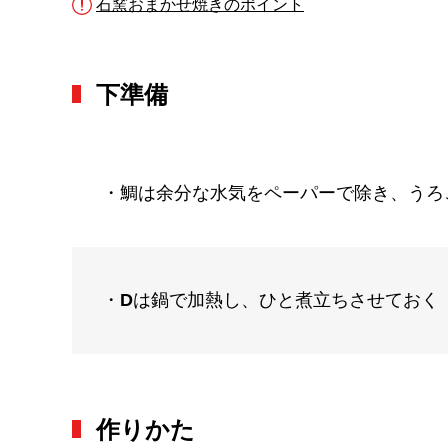
石窯おまかせ焼きのポイント
下準備
・鯛は余分な水気をペーパーで除き、うろ
・
D
は鍋で加熱し、ひと煮立ちさせておく
作りかた