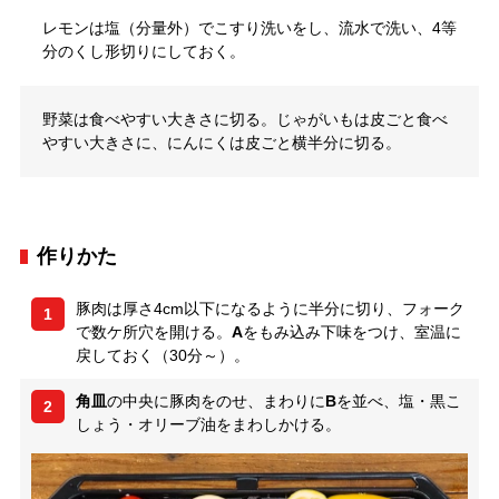
レモンは塩（分量外）でこすり洗いをし、流水で洗い、4等
分のくし形切りにしておく。
野菜は食べやすい大きさに切る。じゃがいもは皮ごと食べ
やすい大きさに、にんにくは皮ごと横半分に切る。
作りかた
豚肉は厚さ4cm以下になるように半分に切り、フォーク
1
で数ケ所穴を開ける。
A
をもみ込み下味をつけ、室温に
戻しておく（30分～）。
角皿
の中央に豚肉をのせ、まわりに
B
を並べ、塩・黒こ
2
しょう・オリーブ油をまわしかける。