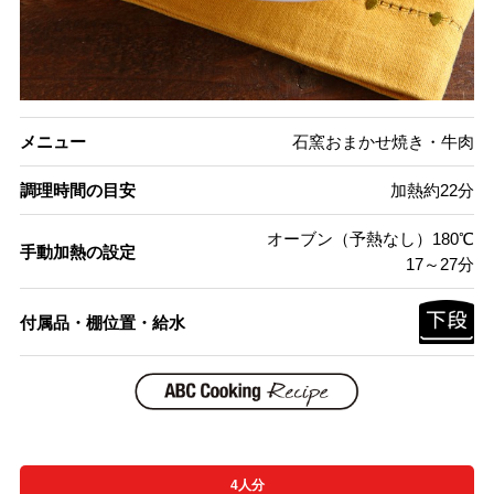
メニュー
石窯おまかせ焼き・牛肉
調理時間の目安
加熱約22分
オーブン（予熱なし）180℃
手動加熱の設定
17～27分
付属品・棚位置・給水
4人分