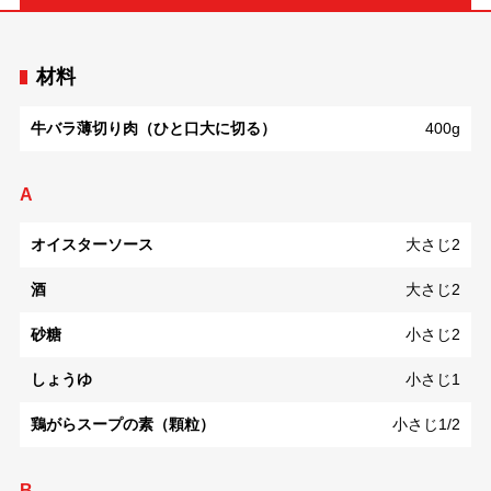
材料
牛バラ薄切り肉（ひと口大に切る）
400g
A
オイスターソース
大さじ2
酒
大さじ2
砂糖
小さじ2
しょうゆ
小さじ1
鶏がらスープの素（顆粒）
小さじ1/2
B