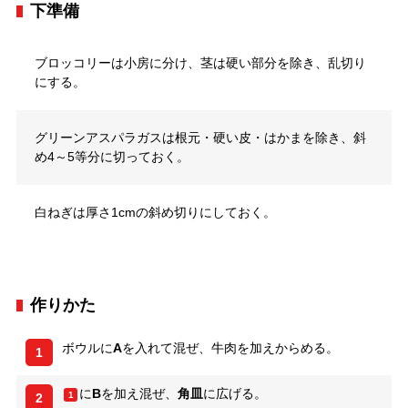
下準備
ブロッコリーは小房に分け、茎は硬い部分を除き、乱切り
にする。
グリーンアスパラガスは根元・硬い皮・はかまを除き、斜
め4～5等分に切っておく。
白ねぎは厚さ1cmの斜め切りにしておく。
作りかた
ボウルに
A
を入れて混ぜ、牛肉を加えからめる。
1
に
B
を加え混ぜ、
角皿
に広げる。
1
2