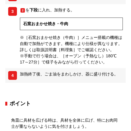
を
下段
に入れ、加熱する。
2
3
石窯おまかせ焼き・牛肉
※［石窯おまかせ焼き（牛肉）］メニュー搭載の機種は
自動で加熱ができます。機種により仕様が異なります。
詳しくは取扱説明書［料理集］でご確認ください。
※手動で行う場合は、［オーブン（予熱なし）180℃
17～27分］で様子をみながら行ってください。
加熱終了後、ごま油をまわしかけ、器に盛り付ける。
4
ポイント
角皿に具材を広げる時は、具材を全体に広げ、特にお肉同
士が重ならないように気を付けましょう。