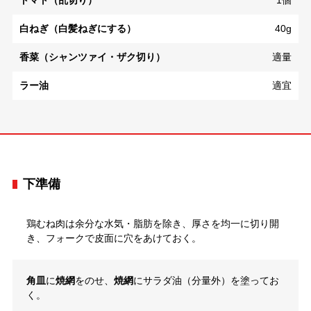
トマト（乱切り）
1個
白ねぎ（白髪ねぎにする）
40g
香菜（シャンツァイ・ザク切り）
適量
ラー油
適宜
下準備
鶏むね肉は余分な水気・脂肪を除き、厚さを均一に切り開
き、フォークで皮面に穴をあけておく。
角皿
に
焼網
をのせ、
焼網
にサラダ油（分量外）を塗ってお
く。