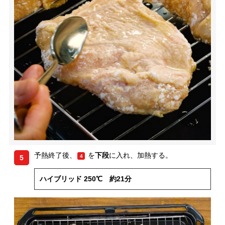
予熱終了後、
を
下段
に入れ、加熱する。
4
5
ハイブリッド 250℃ 約21分