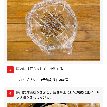
庫内には何も入れず、予熱する。
3
ハイブリッド（予熱あり）250℃
鶏肉に片栗粉をまぶし、皮面を上にして
焼網
に並べ、サ
4
ラダ油をまわしかける。