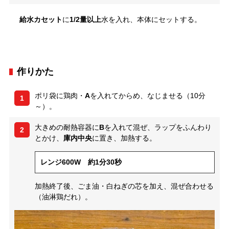
給水カセット
に
1/2量以上
水を入れ、本体にセットする。
作りかた
ポリ袋に鶏肉・
A
を入れてからめ、なじませる（10分
1
～）。
大きめの耐熱容器に
B
を入れて混ぜ、ラップをふんわり
2
とかけ、
庫内中央
に置き、加熱する。
レンジ600W 約1分30秒
加熱終了後、ごま油・白ねぎの芯を加え、混ぜ合わせる
（油淋鶏だれ）。