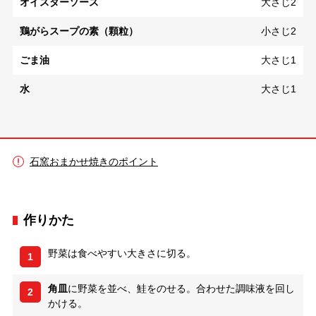
オイスターソース
大さじ2
鶏がらスープの素（顆粒）
小さじ2
ごま油
大さじ1
水
大さじ1
石窯おまかせ焼きのポイント
作りかた
野菜は食べやすい大きさに切る。
1
角皿
に野菜を並べ、鮭をのせる。合わせた調味液を回し
2
かける。