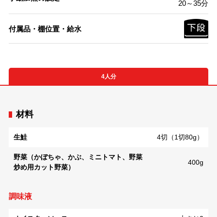
20～35分
付属品・棚位置・給水
4人分
材料
生鮭
4切（1切80g）
野菜（かぼちゃ、かぶ、ミニトマト、野菜
400g
炒め用カット野菜）
調味液