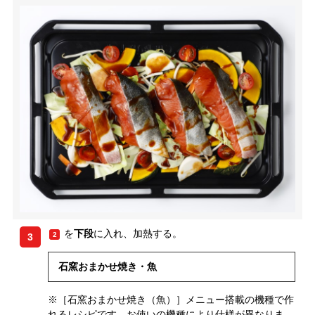
を
下段
に入れ、加熱する。
2
3
石窯おまかせ焼き・魚
※［石窯おまかせ焼き（魚）］メニュー搭載の機種で作
れるレシピです。お使いの機種により仕様が異なりま