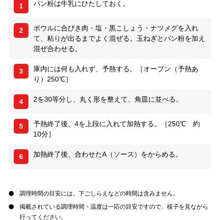
パン粉は牛乳にひたしておく。
1
ボウルに合びき肉・塩・黒こしょう・ナツメグを入れ
2
て、粘りが出るまでよく混ぜる。玉ねぎとパン粉を加え
混ぜ合わせる。
庫内には何も入れず、予熱する。［オーブン（予熱あ
3
り）250℃］
2を30等分し、丸く形を整えて、角皿に並べる。
4
予熱終了後、4を上段に入れて加熱する。［250℃ 約
5
10分］
加熱終了後、合わせたA（ソース）をからめる。
6
調理時間の目安には、下ごしらえなどの時間は含みません。
掲載されている調理時間・温度は一応の目安ですので、様子を見ながら
行ってください。