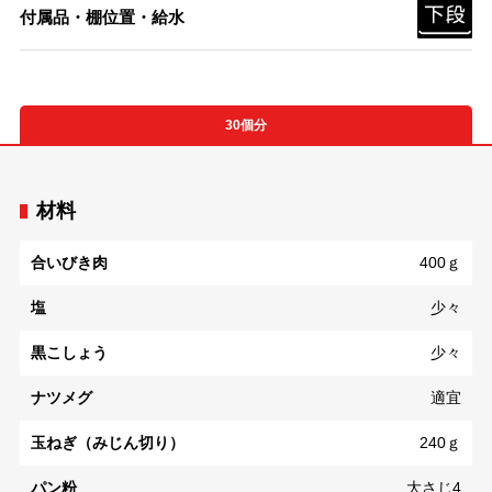
付属品・棚位置・給水
30個分
材料
合いびき肉
400ｇ
塩
少々
黒こしょう
少々
ナツメグ
適宜
玉ねぎ（みじん切り）
240ｇ
パン粉
大さじ4