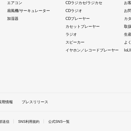
エアコン
CDラジカセ/ラジカセ
お
扇風機/サーキュレーター
CDラジオ
お
加湿器
CDプレーヤー
カ
カセットプレーヤー
取
ラジオ
生
スピーカー
よ
イヤホン／レコードプレーヤー
Io
採用情報
プレスリリース
部送信
SNS利用規約
公式SNS一覧