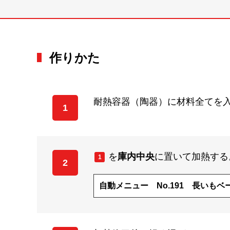
作りかた
耐熱容器（陶器）に材料全てを
1
を
庫内中央
に置いて加熱する
1
2
自動メニュー No.191 長いも