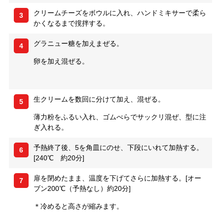
クリームチーズをボウルに入れ、ハンドミキサーで柔ら
3
かくなるまで撹拌する。
グラニュー糖を加えまぜる。
4
卵を加え混ぜる。
生クリームを数回に分けて加え、混ぜる。
5
薄力粉をふるい入れ、ゴムべらでサックリ混ぜ、型に注
ぎ入れる。
予熱終了後、5を角皿にのせ、下段にいれて加熱する。
6
[240℃ 約20分]
扉を閉めたまま、温度を下げてさらに加熱する。[オー
7
ブン200℃（予熱なし）約20分]
＊冷めると高さが縮みます。