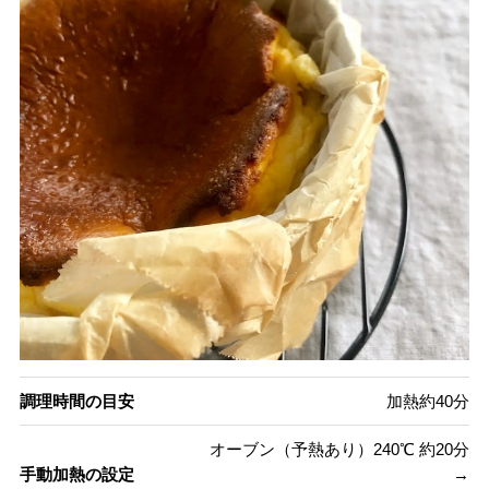
調理時間の目安
加熱約40分
オーブン（予熱あり）240℃ 約20分
手動加熱の設定
→