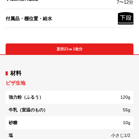
7〜12分
付属品・棚位置・給水
直径23㎝ 1枚分
材料
ピザ生地
強力粉（ふるう）
120g
牛乳（室温のもの）
55g
砂糖
10g
塩
小さじ1/2