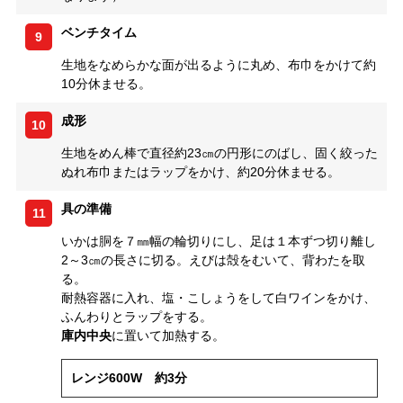
ベンチタイム
9
生地をなめらかな面が出るように丸め、布巾をかけて約
10分休ませる。
成形
10
生地をめん棒で直径約23㎝の円形にのばし、固く絞った
ぬれ布巾またはラップをかけ、約20分休ませる。
具の準備
11
いかは胴を７㎜幅の輪切りにし、足は１本ずつ切り離し
2～3㎝の長さに切る。えびは殻をむいて、背わたを取
る。
耐熱容器に入れ、塩・こしょうをして白ワインをかけ、
ふんわりとラップをする。
庫内中央
に置いて加熱する。
レンジ600W 約3分