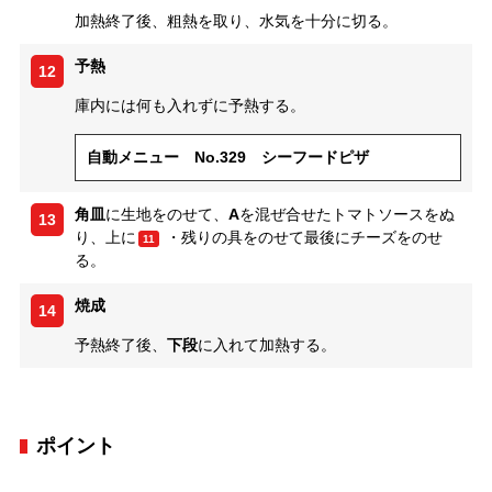
加熱終了後、粗熱を取り、水気を十分に切る。
予熱
12
庫内には何も入れずに予熱する。
自動メニュー No.329 シーフードピザ
角皿
に生地をのせて、
A
を混ぜ合せたトマトソースをぬ
13
り、上に
・残りの具をのせて最後にチーズをのせ
11
る。
焼成
14
予熱終了後、
下段
に入れて加熱する。
ポイント