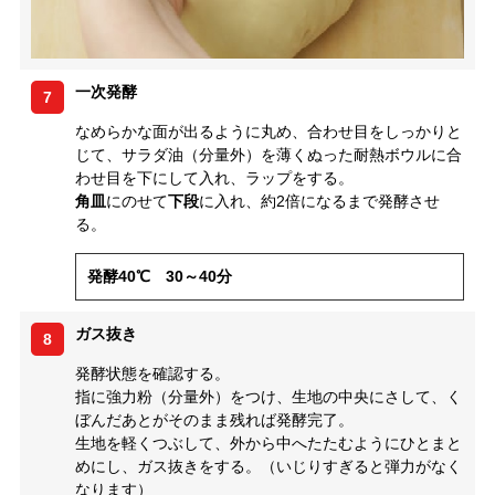
一次発酵
7
なめらかな面が出るように丸め、合わせ目をしっかりと
じて、サラダ油（分量外）を薄くぬった耐熱ボウルに合
わせ目を下にして入れ、ラップをする。
角皿
にのせて
下段
に入れ、約2倍になるまで発酵させ
る。
発酵40℃ 30～40分
ガス抜き
8
発酵状態を確認する。
指に強力粉（分量外）をつけ、生地の中央にさして、く
ぼんだあとがそのまま残れば発酵完了。
生地を軽くつぶして、外から中へたたむようにひとまと
めにし、ガス抜きをする。（いじりすぎると弾力がなく
なります）