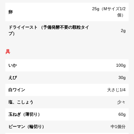
25g（Mサイズ1/2
卵
個）
ドライイースト （予備発酵不要の顆粒タイ
2g
プ）
具
いか
100g
えび
30g
白ワイン
大さじ1/4
塩、こしょう
少々
玉ねぎ（薄切り）
60g
ピーマン（輪切り）
中1個分