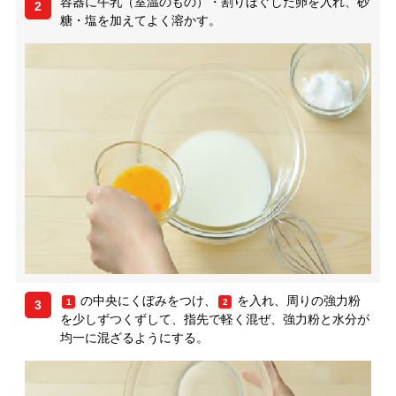
容器に牛乳（室温のもの）・割りほぐした卵を入れ、砂
2
糖・塩を加えてよく溶かす。
の中央にくぼみをつけ、
を入れ、周りの強力粉
1
2
3
を少しずつくずして、指先で軽く混ぜ、強力粉と水分が
均一に混ざるようにする。