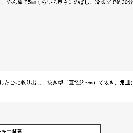
、めん棒で5㎜くらいの厚さにのばし、冷蔵室で約30
した台に取り出し、抜き型（直径約3㎝）で抜き、
角皿
ッキー 紅茶