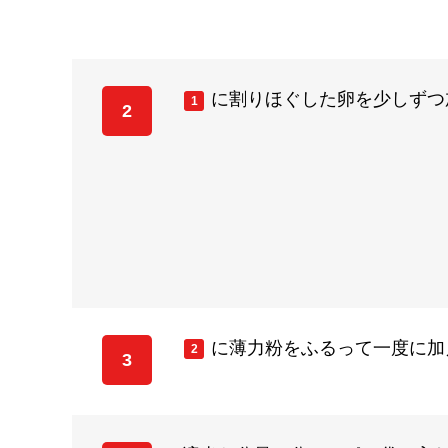
に割りほぐした卵を少しずつ
1
2
に薄力粉をふるって一度に加
2
3