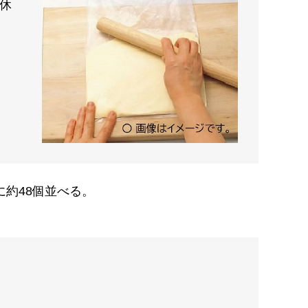
分休
に約48個並べる。