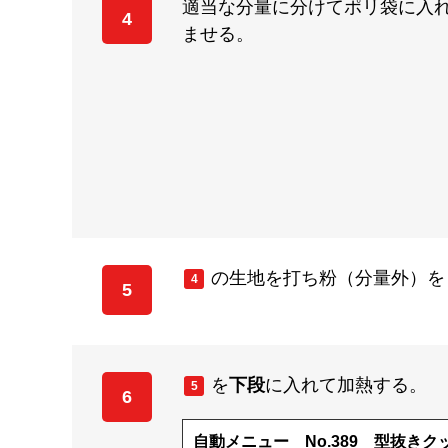
適当な分量に分けてポリ袋に入れ
4
ませる。
の生地を打ち粉（分量外）を
4
5
を
下段
に入れて加熱する。
5
6
自動メニュー No.389 型抜きク