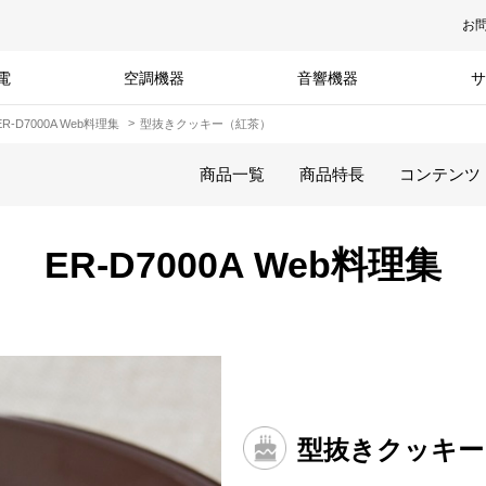
お
電
空調機器
音響機器
サ
ER-D7000A Web料理集
型抜きクッキー（紅茶）
商品一覧
商品特長
コンテンツ
ER-D7000A Web料理集
型抜きクッキー