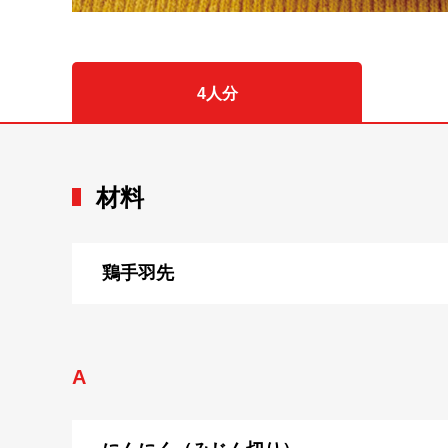
4人分
材料
鶏手羽先
A