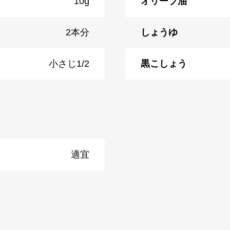
10g
オリーブ油
2本分
しょうゆ
小さじ1/2
黒こしょう
適宜