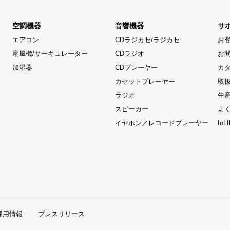
空調機器
音響機器
サ
エアコン
CDラジカセ/ラジカセ
お
扇風機/サーキュレーター
CDラジオ
お
加湿器
CDプレーヤー
カ
カセットプレーヤー
取
ラジオ
生
スピーカー
よ
イヤホン／レコードプレーヤー
Io
採用情報
プレスリリース