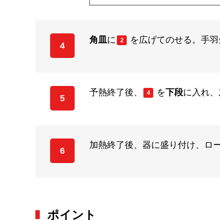
角皿
に
を広げてのせる。手羽
2
4
予熱終了後、
を
下段
に入れ、
4
5
加熱終了後、器に盛り付け、ロ
6
ポイント