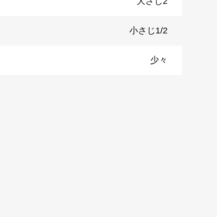
大さじ2
小さじ1/2
少々