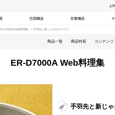
お
電
空調機器
音響機器
サ
ER-D7000A Web料理集
手羽先と新じゃがのロースト
商品一覧
商品特長
コンテンツ
ER-D7000A Web料理集
手羽先と新じゃ