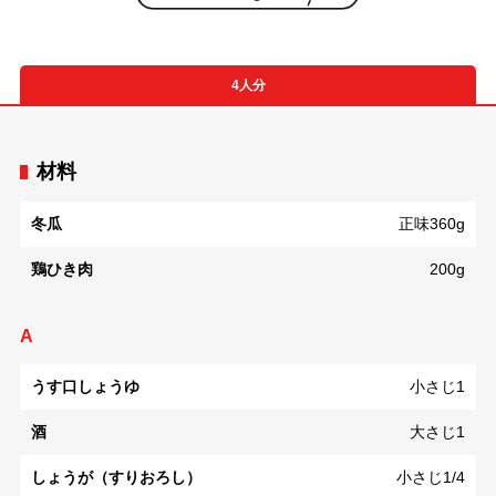
4人分
材料
冬瓜
正味360g
鶏ひき肉
200g
A
うす口しょうゆ
小さじ1
酒
大さじ1
しょうが（すりおろし）
小さじ1/4