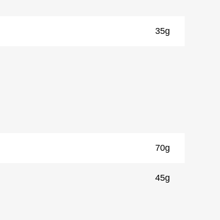
35g
70g
）
45g