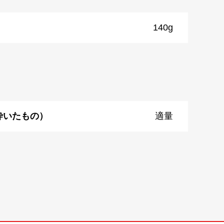
140g
砕いたもの）
適量