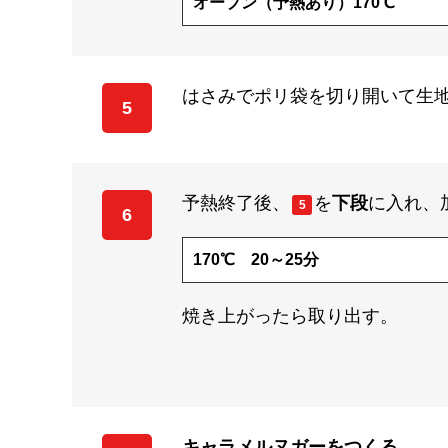
オーブン（予熱あり）170℃
はさみでポリ袋を切り開いて生
5
予熱終了後、
を
下段
に入れ、
5
6
170℃ 20～25分
焼き上がったら取り出す。
キャラメルヌガーをつくる