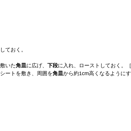
しておく。
敷いた
角皿
に広げ、
下段
に入れ、ローストしておく。［
シートを敷き、周囲を
角皿
から約1cm高くなるように