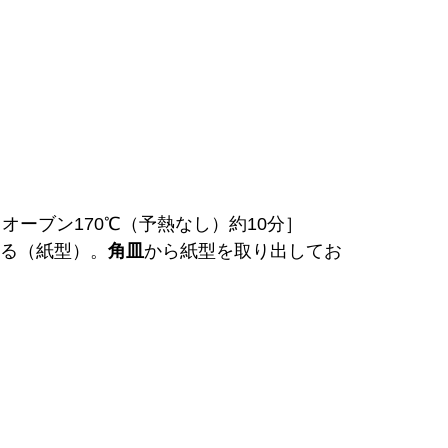
オーブン170℃（予熱なし）約10分］
する（紙型）。
角皿
から紙型を取り出してお