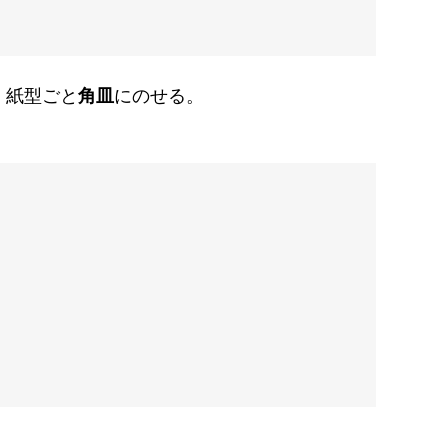
、紙型ごと
角皿
にのせる。