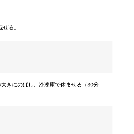
混ぜる。
の大きにのばし、冷凍庫で休ませる（30分