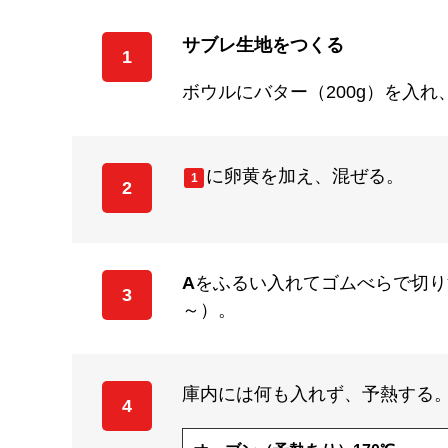
サブレ生地をつくる
1
ボウルにバター（200g）を入
に卵黄を加え、混ぜる。
1
2
A
をふるい入れてゴムべらで切り
3
～）。
庫内には何も入れず、予熱する
4