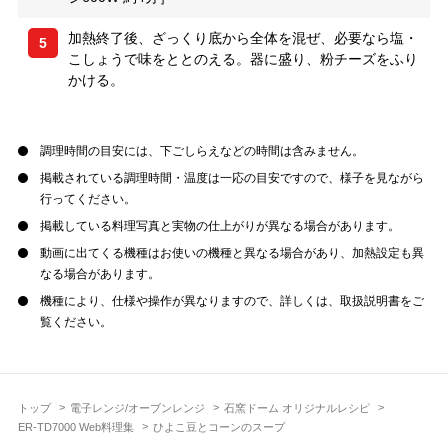
加熱終了後、ざっくり底から全体を混ぜ、必要なら塩・
5
こしょうで味をととのえる。器に盛り、粉チーズをふり
かける。
調理時間の目安には、下ごしらえなどの時間は含みません。
掲載されている調理時間・温度は一応の目安ですので、様子を見ながら
行ってください。
掲載している料理写真と実物の仕上がりが異なる場合があります。
動画に出てくる機種はお使いの機種と異なる場合があり、加熱設定も異
なる場合があります。
機種により、仕様や操作が異なりますので、詳しくは、取扱説明書をご
覧ください。
トップ
電子レンジ/オーブンレンジ
石窯ドーム オリジナルレシピ
ER-TD7000 Web料理集
ひよこ豆とコーンのスープ