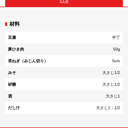
2人分
材料
豆腐
半丁
豚ひき肉
50g
長ねぎ（みじん切り）
5cm
みそ
大さじ1/2
砂糖
大さじ1/2
酒
大さじ1
だし汁
大さじ1・1/2