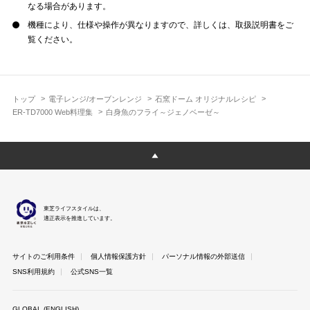
なる場合があります。
機種により、仕様や操作が異なりますので、詳しくは、取扱説明書をご
覧ください。
トップ
電子レンジ/オーブンレンジ
石窯ドーム オリジナルレシピ
ER-TD7000 Web料理集
白身魚のフライ～ジェノベーゼ～
東芝ライフスタイルは、
適正表示を推進しています。
サイトのご利用条件
個人情報保護方針
パーソナル情報の外部送信
SNS利用規約
公式SNS一覧
GLOBAL (ENGLISH)