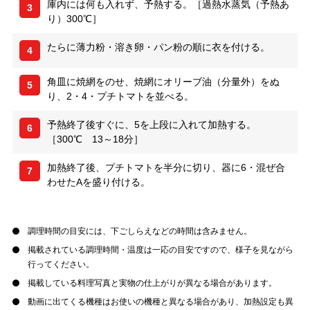
庫内には何も入れず、予熱する。［過熱水蒸気（予熱あ
3
り）300℃］
たらに薄力粉・溶き卵・パン粉の順に衣を付ける。
4
角皿に焼網をのせ、焼網にオリーブ油（分量外）をぬ
5
り、2・4・プチトマトを並べる。
予熱終了後すぐに、5を上段に入れて加熱する。
6
［300℃ 13～18分］
加熱終了後、プチトマトを半分に切り、器に6・混ぜ合
7
わせたAを盛り付ける。
調理時間の目安には、下ごしらえなどの時間は含みません。
掲載されている調理時間・温度は一応の目安ですので、様子を見ながら
行ってください。
掲載している料理写真と実物の仕上がりが異なる場合があります。
動画に出てくる機種はお使いの機種と異なる場合があり、加熱設定も異