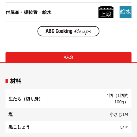
付属品・棚位置・給水
4人分
材料
4切（1切約
生たら（切り身）
100g）
塩
小さじ1/4
黒こしょう
少々