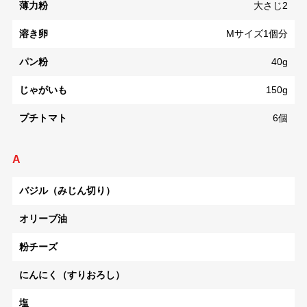
薄力粉
大さじ2
溶き卵
Mサイズ1個分
パン粉
40g
じゃがいも
150g
プチトマト
6個
A
バジル（みじん切り）
オリーブ油
粉チーズ
にんにく（すりおろし）
塩