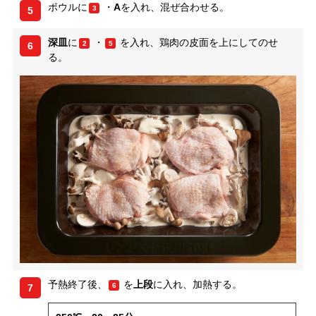
ボウルに
・
A
を入れ、混ぜ合わせる。
3
5
深皿
に
・
を入れ、鶏肉の皮面を上にしてのせ
2
5
6
る。
予熱終了後、
を
上段
に入れ、加熱する。
6
7