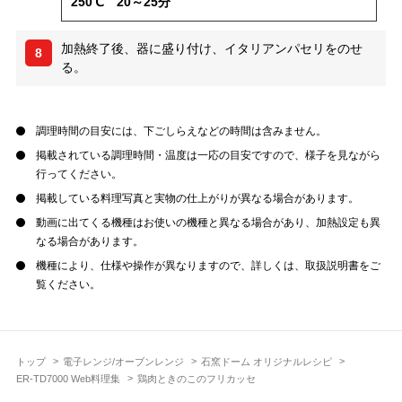
250℃ 20～25分
加熱終了後、器に盛り付け、イタリアンパセリをのせ
8
る。
調理時間の目安には、下ごしらえなどの時間は含みません。
掲載されている調理時間・温度は一応の目安ですので、様子を見ながら
行ってください。
掲載している料理写真と実物の仕上がりが異なる場合があります。
動画に出てくる機種はお使いの機種と異なる場合があり、加熱設定も異
なる場合があります。
機種により、仕様や操作が異なりますので、詳しくは、取扱説明書をご
覧ください。
トップ
電子レンジ/オーブンレンジ
石窯ドーム オリジナルレシピ
ER-TD7000 Web料理集
鶏肉ときのこのフリカッセ