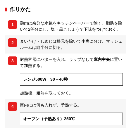
作りかた
鶏肉は余分な水気をキッチンペーパーで除く。脂肪を除
1
いて2等分にし、塩・黒こしょうで下味をつけておく。
まいたけ・しめじは根元を除いて小房に分け、マッシュ
2
ルームは縦半分に切る。
耐熱容器にバターを入れ、ラップなしで
庫内中央
に置い
3
て加熱する。
レンジ500W 30～40秒
加熱後、粗熱を取っておく。
庫内には何も入れず、予熱する。
4
オーブン（予熱あり）250℃