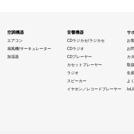
空調機器
音響機器
サ
エアコン
CDラジカセ/ラジカセ
お
扇風機/サーキュレーター
CDラジオ
お
加湿器
CDプレーヤー
カ
カセットプレーヤー
取
ラジオ
生
スピーカー
よ
イヤホン／レコードプレーヤー
Io