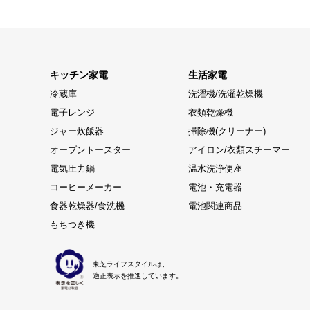
キッチン家電
生活家電
冷蔵庫
洗濯機/洗濯乾燥機
電子レンジ
衣類乾燥機
ジャー炊飯器
掃除機(クリーナー)
オーブントースター
アイロン/衣類スチーマー
電気圧力鍋
温水洗浄便座
コーヒーメーカー
電池・充電器
食器乾燥器/食洗機
電池関連商品
もちつき機
東芝ライフスタイルは、
適正表示を推進しています。