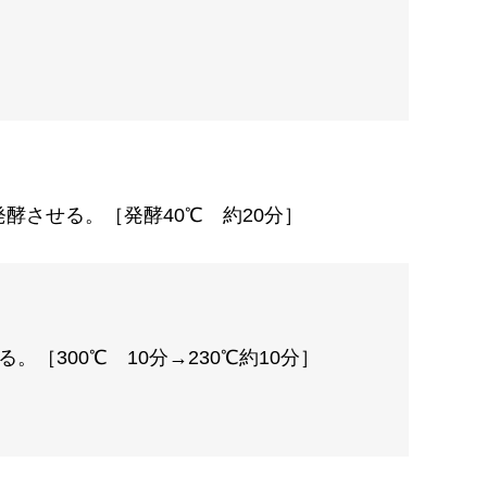
酵させる。［発酵40℃ 約20分］
300℃ 10分→230℃約10分］