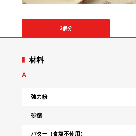
2個分
材料
A
強力粉
砂糖
バター（食塩不使用）