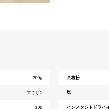
200g
全粒粉
大さじ1
塩
10g
インスタントドライ