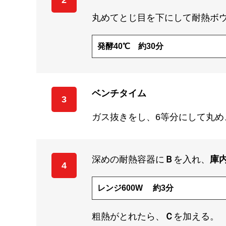
2
丸めてとじ目を下にして耐熱ボ
発酵40℃ 約30分
ベンチタイム
3
ガス抜きをし、6等分にして丸め
深めの耐熱容器に
Ｂ
を入れ、
庫
4
レンジ600W 約3分
粗熱がとれたら、
Ｃ
を加える。