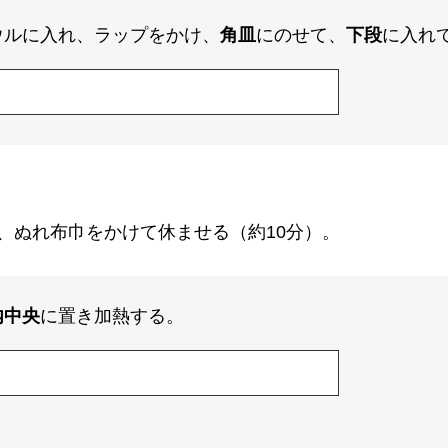
ウルに入れ、ラップをかけ、
角皿
にのせて、
下段
に入れ
、ぬれ布巾をかけて休ませる（約10分）。
内中央
に置き加熱する。