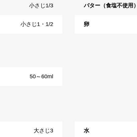
小さじ1/3
バター（食塩不使用
小さじ1・1/2
卵
50～60ml
大さじ3
水