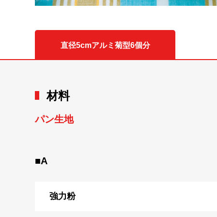
直径5cmアルミ菊型6個分
材料
パン生地
■A
強力粉