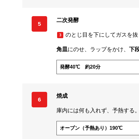
二次発酵
5
のとじ目を下にしてガスを抜
3
角皿
にのせ、ラップをかけ、
下
発酵40℃ 約20分
焼成
6
庫内には何も入れず、予熱する
オーブン（予熱あり）190℃