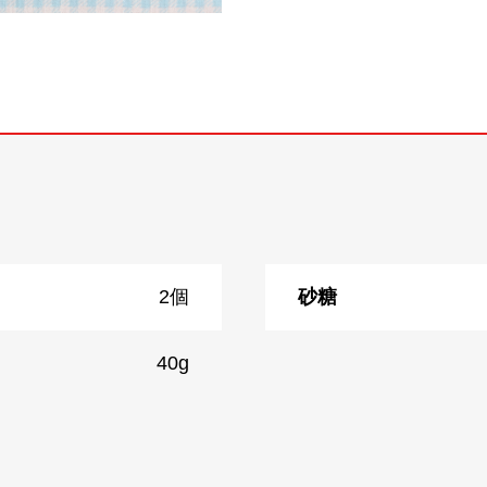
2個
砂糖
40g