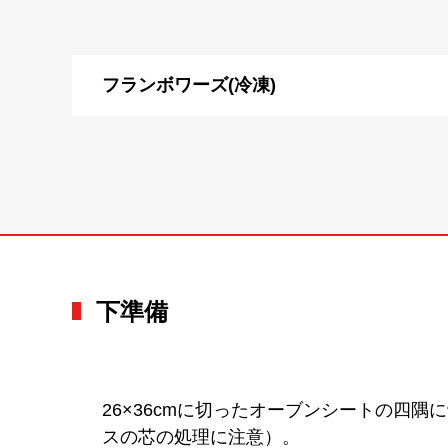
フランボワーズ(冷凍)
下準備
26×36cmに切ったオーブンシートの四隅
スの芯の処理に注意）。