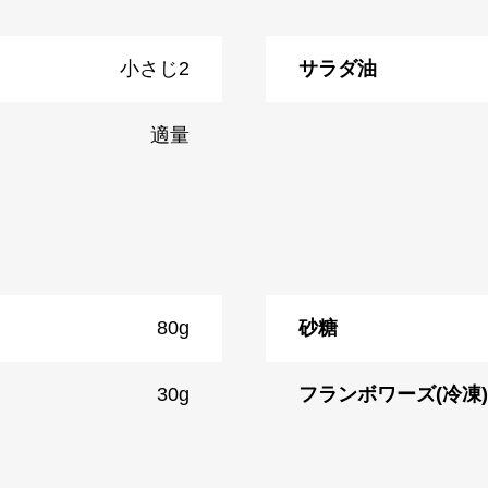
小さじ2
サラダ油
適量
80g
砂糖
30g
フランボワーズ(冷凍)