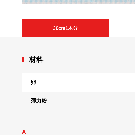
30cm1本分
材料
卵
薄力粉
A