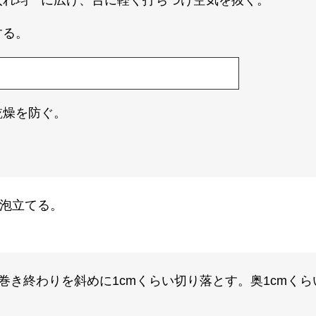
入れ均一に広げ、台に軽く打ちつけ空気を抜く。
する。
乾燥を防ぐ。
泡立てる。
き終わりを斜めに1cmくらい切り落とす。奥1cmく