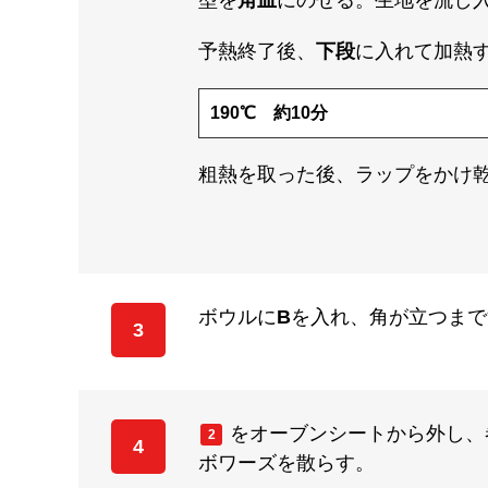
型を
角皿
にのせる。生地を流し
予熱終了後、
下段
に入れて加熱
190℃ 約10分
粗熱を取った後、ラップをかけ
ボウルに
B
を入れ、角が立つまで
3
をオーブンシートから外し、巻
2
4
ボワーズを散らす。