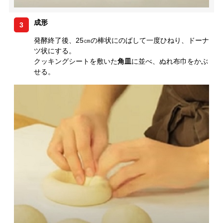
成形
3
発酵終了後、25㎝の棒状にのばして一度ひねり、ドーナ
ツ状にする。
クッキングシートを敷いた
角皿
に並べ、ぬれ布巾をかぶ
せる。