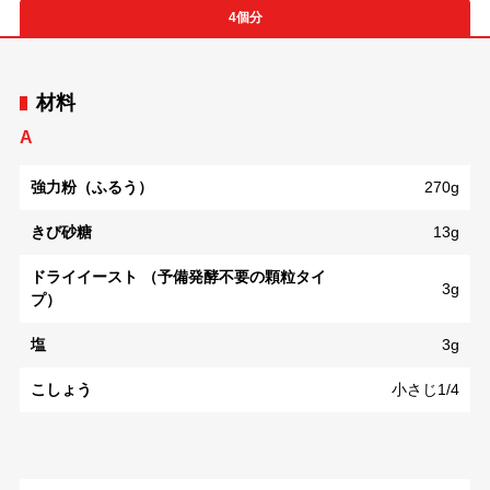
4個分
材料
A
強力粉（ふるう）
270g
きび砂糖
13g
ドライイースト （予備発酵不要の顆粒タイ
3g
プ）
塩
3g
こしょう
小さじ1/4