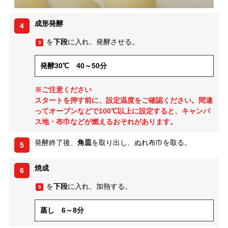
成形発酵
4
を
下段
に入れ、発酵させる。
3
発酵30℃ 40～50分
※ご注意ください
スタートを押す前に、設定温度をご確認ください。間違
ってオーブンなどで100℃以上に設定すると、キャンバ
ス地・布巾などが燃えるおそれがあります。
発酵終了後、
角皿
を取り出し、ぬれ布巾を取る。
5
焼成
6
を
下段
に入れ、加熱する。
5
蒸し 6～8分