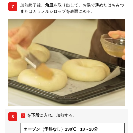
加熱終了後、
角皿
を取り出して、お湯で薄めたはちみつ
7
またはカラメルシロップを表面にぬる。
を
下段
に入れ、加熱する。
7
8
オーブン（予熱なし）190℃ 13～20分