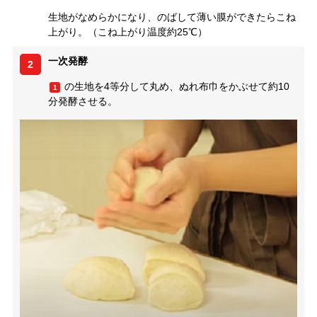
生地がなめらかになり、のばして薄い膜ができたらこね
上がり。（こね上がり温度約25℃）
一次発酵
2
の生地を4等分して丸め、ぬれ布巾をかぶせて約10
1
分発酵させる。