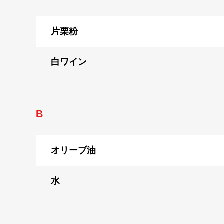
片栗粉
白ワイン
B
オリーブ油
水