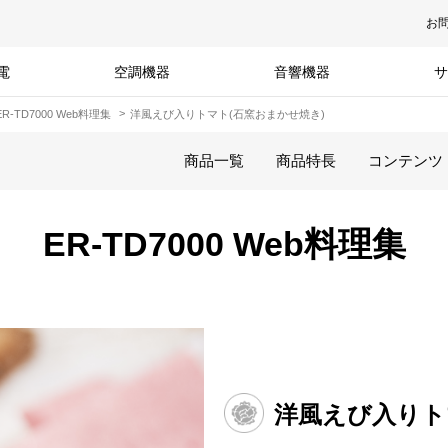
お
電
空調機器
音響機器
サ
ER-TD7000 Web料理集
洋風えび入りトマト(石窯おまかせ焼き)
商品一覧
商品特長
コンテンツ
ER-TD7000 Web料理集
洋風えび入りト