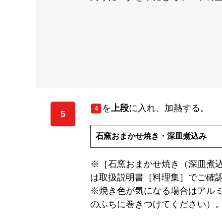
を
上段
に入れ、加熱する。
4
5
石窯おまかせ焼き・深皿煮込み
※［石窯おまかせ焼き（深皿煮
は取扱説明書［料理集］でご確
※焼き色が気になる場合はアル
のふちに巻きつけてください）