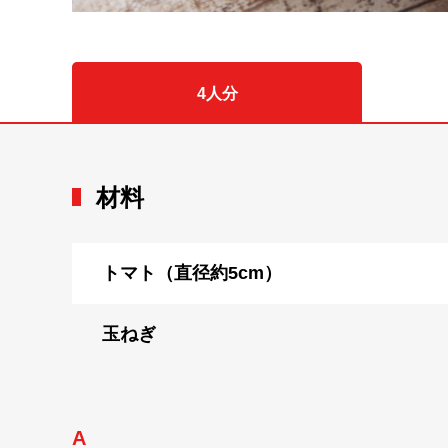
4人分
材料
トマト（直径約5cm）
玉ねぎ
A