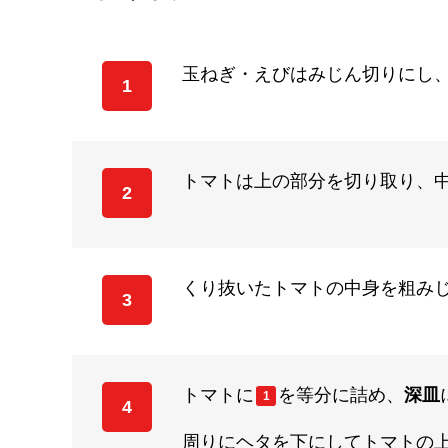
玉ねぎ・えびはみじん切りにし
1
トマトは上の部分を切り取り、
2
くり抜いたトマトの中身を粗み
3
トマトに
を等分に詰め、
深皿
1
4
周りにヘタを下にしてトマトの