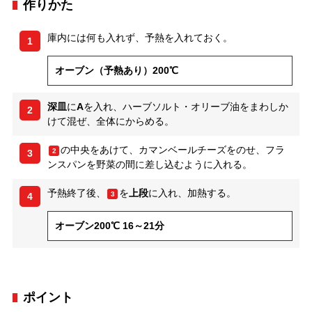
作りかた
庫内には何も入れず、予熱を入れておく。
1
オーブン（予熱あり）200℃
深皿
に
A
を入れ、ハーブソルト・オリーブ油をまわしか
2
けて混ぜ、全体にからめる。
の中央をあけて、カマンベールチーズをのせ、フラ
2
3
ンスパンを野菜の間に差し込むように入れる。
予熱終了後、
を
上段
に入れ、加熱する。
3
4
オーブン200℃ 16～21分
ポイント