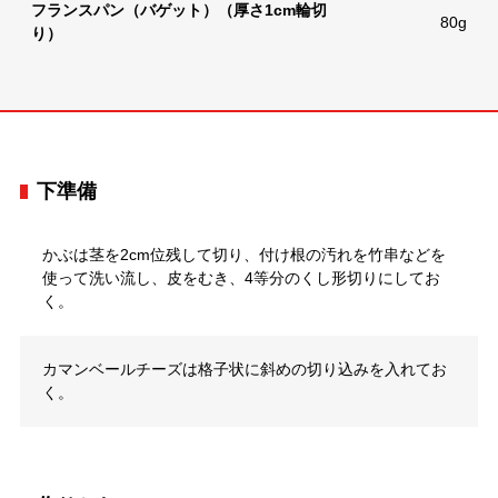
フランスパン（バゲット）（厚さ1cm輪切
80g
り）
下準備
かぶは茎を2cm位残して切り、付け根の汚れを竹串などを
使って洗い流し、皮をむき、4等分のくし形切りにしてお
く。
カマンベールチーズは格子状に斜めの切り込みを入れてお
く。