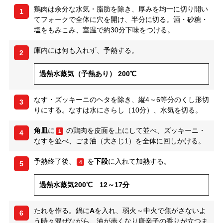
鶏肉は余分な水気・脂肪を除き、厚みを均一に切り開い
1
てフォークで全体に穴を開け、半分に切る。酒・砂糖・
塩をもみこみ、室温で約30分下味をつける。
庫内には何も入れず、予熱する。
2
過熱水蒸気（予熱あり） 200℃
なす・ズッキーニのヘタを除き、縦4～6等分のくし形切
3
りにする。なすは水にさらし（10分）、水気を切る。
角皿
に
の鶏肉を皮面を上にして並べ、ズッキーニ・
1
4
なすを並べ、ごま油（大さじ1）を全体に回しかける。
予熱終了後、
を
下段
に入れて加熱する。
4
5
過熱水蒸気200℃ 12～17分
たれを作る。鍋に
A
を入れ、弱火～中火で焦がさないよ
6
う時々混ぜながら、油が赤くなり唐辛子の香りが立つま