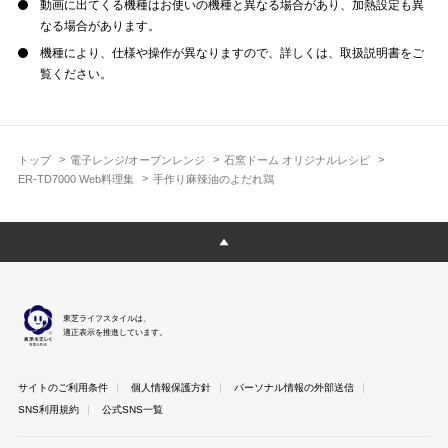
動画に出てくる機種はお使いの機種と異なる場合があり、加熱設定も異
なる場合があります。
機種により、仕様や操作が異なりますので、詳しくは、取扱説明書をご
覧ください。
トップ
電子レンジ/オーブンレンジ
石窯ドーム オリジナルレシピ
ER-TD7000 Web料理集
手作り麻辣油のよだれ鶏
東芝ライフスタイルは、
適正表示を推進しています。
サイトのご利用条件
個人情報保護方針
パーソナル情報の外部送信
SNS利用規約
公式SNS一覧