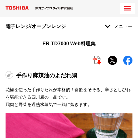
電子レンジ/オーブンレンジ
メニュー
ER-TD7000 Web料理集
手作り麻辣油のよだれ鶏
花椒を使った手作りたれが本格的！食欲をそそる、辛さとしびれ
を堪能できる四川風の一品です。
鶏肉と野菜を過熱水蒸気で一緒に焼きます。