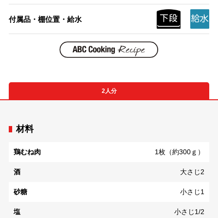
付属品・棚位置・給水
2人分
材料
鶏むね肉
1枚（約300ｇ）
酒
大さじ2
砂糖
小さじ1
塩
小さじ1/2