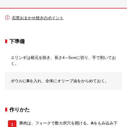
石窯おまかせ焼きのポイント
下準備
エリンギは根元を除き、長さ4～5cmに切り、手で割いてお
く。
ボウルに
B
を入れ、全体にオリーブ油をからめておく。
作りかた
豚肉は、フォークで数カ所穴を開ける。
A
をもみ込み下
1