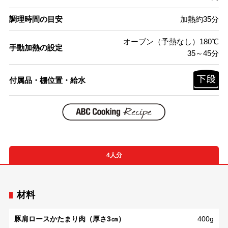
調理時間の目安
加熱約35分
オーブン（予熱なし）180℃
手動加熱の設定
35～45分
付属品・棚位置・給水
4人分
材料
豚肩ロースかたまり肉（厚さ3㎝）
400g