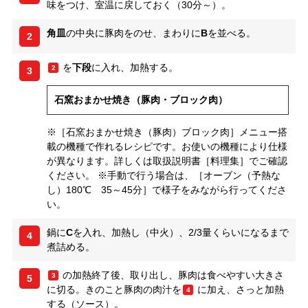
味をつけ、室温に戻しておく（30分～）。
角皿
の中央に豚肉をのせ、まわりに
B
を並べる。
2
を
下段
に入れ、加熱する。
2
3
石窯おまかせ焼き（豚肉・ブロック肉）
※［石窯おまかせ焼き（豚肉）ブロック肉］メニュー搭
載の機種で作れるレシピです。お使いの機種により仕様
が異なります。詳しくは取扱説明書［料理集］でご確認
ください。 ※手動で行う場合は、［オーブン（予熱な
し）180℃ 35～45分］で様子をみながら行ってくださ
い。
鍋に
C
を入れ、加熱し（中火）、2/3量くらいになるまで
4
煮詰める。
の加熱終了後、取り出し、豚肉は食べやすい大きさ
3
5
に切る。きのこと豚肉の肉汁を
に加え、さっと加熱
4
する（ソース）。