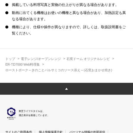
掲載している料理写真と実物の仕上がりが異なる場合があります。
動画に出てくる機種はお使いの機種と異なる場合があり、加熱設定も異
なる場合があります。
機種により、仕様や操作が異なりますので、詳しくは、取扱説明書をご
覧ください。
トップ
電子レンジ/オーブンレンジ
石窯ドーム オリジナルレシピ
ER-TD7000 Web料理集
ローストポーク～きのことバルサミコのソース添え～(石窯おまかせ焼き)
東芝ライフスタイルは、
適正表示を推進しています。
サイトのご利用条件
個人情報保護方針
パーソナル情報の外部送信