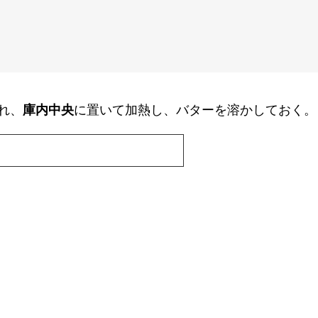
れ、
庫内中央
に置いて加熱し、バターを溶かしておく。
。