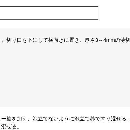
。切り口を下にして横向きに置き、厚さ3～4mmの薄
ュー糖を加え、泡立てないように泡立て器ですり混ぜる
く混ぜる。