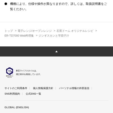
機種により、仕様や操作が異なりますので、詳しくは、取扱説明書をご
覧ください。
トップ
電子レンジ/オーブンレンジ
石窯ドーム オリジナルレシピ
ER-TD7000 Web料理集
ジンギスカンと芋団子汁
東芝ライフスタイルは、
適正表示を推進しています。
サイトのご利用条件
個人情報保護方針
パーソナル情報の外部送信
SNS利用規約
公式SNS一覧
GLOBAL (ENGLISH)