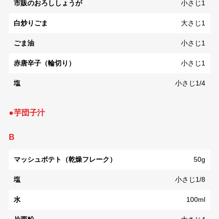
市販のおろししょうが
小さじ1
白炒りごま
大さじ1
ごま油
小さじ1
赤唐辛子（輪切り）
小さじ1
塩
小さじ1/4
●芋団子汁
B
マッシュポテト（乾燥フレーク）
50g
塩
小さじ1/8
水
100ml