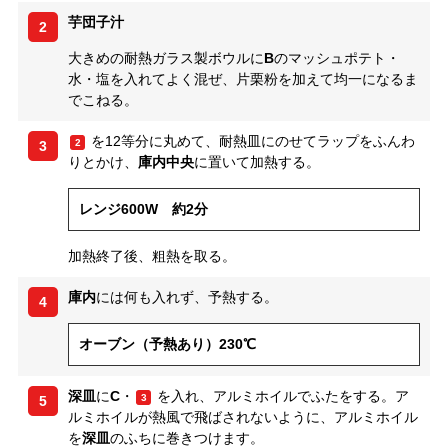
芋団子汁
2
大きめの耐熱ガラス製ボウルに
B
のマッシュポテト・
水・塩を入れてよく混ぜ、片栗粉を加えて均一になるま
でこねる。
を12等分に丸めて、耐熱皿にのせてラップをふんわ
2
3
りとかけ、
庫内中央
に置いて加熱する。
レンジ600W 約2分
加熱終了後、粗熱を取る。
庫内
には何も入れず、予熱する。
4
オーブン（予熱あり）230℃
深皿
に
C
・
を入れ、アルミホイルでふたをする。ア
3
5
ルミホイルが熱風で飛ばされないように、アルミホイル
を
深皿
のふちに巻きつけます。