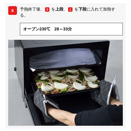
予熱終了後、
を
上段
、
を
下段
に入れて加熱す
5
1
6
る。
オーブン230℃ 28～33分