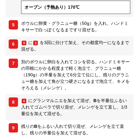
オーブン（予熱あり）170℃
ボウルに卵黄・グラニュー糖（50g）を入れ、ハンドミ
5
キサーで白っぽくなるまですり混ぜる。
に
を3回に分けて加え、その都度均一になるまで
5
3
6
混ぜる。
別のボウルに卵白を入れてコシを切る。ハンドミキサー
7
の羽根にかかる程度まで軽く泡立て、グラニュー糖
（190g）の半量を加えて6分立て位にし、残りのグラニ
ュー糖を加えて角が立つ硬さになるまで泡立て、キメを
そろえる（メレンゲ）。
にグランマルニエを加えて混ぜ、
B
を半量位ふるい
6
8
入れてゴムベラで切り混ぜ、メレンゲを立て直し、1/3
量位を加えて混ぜる。
残りの
B
をふるい入れて切り混ぜ、メレンゲを立て直
9
し、残りの半量位を加えて混ぜる。