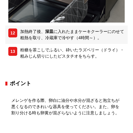
加熱終了後、
深皿
に入れたままケーキクーラーにのせて
12
粗熱を取り、冷蔵庫で冷やす（4時間～）。
粉糖を茶こしでふるい、砕いたラズベリー（ドライ）・
13
粗みじん切りにしたピスタチオをちらす。
ポイント
メレンゲを作る際、卵白に油分や水分が混ざると泡立ちが
悪くなるのできれいな器具を使ってください。また、卵を
割り分ける時も卵黄が混ざらないように注意しましょう。