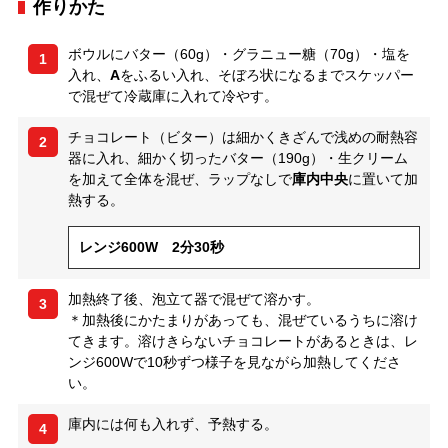
作りかた
ボウルにバター（60g）・グラニュー糖（70g）・塩を
1
入れ、
A
をふるい入れ、そぼろ状になるまでスケッパー
で混ぜて冷蔵庫に入れて冷やす。
チョコレート（ビター）は細かくきざんで浅めの耐熱容
2
器に入れ、細かく切ったバター（190g）・生クリーム
を加えて全体を混ぜ、ラップなしで
庫内中央
に置いて加
熱する。
レンジ600W 2分30秒
加熱終了後、泡立て器で混ぜて溶かす。
3
＊加熱後にかたまりがあっても、混ぜているうちに溶け
てきます。溶けきらないチョコレートがあるときは、レ
ンジ600Wで10秒ずつ様子を見ながら加熱してくださ
い。
庫内には何も入れず、予熱する。
4