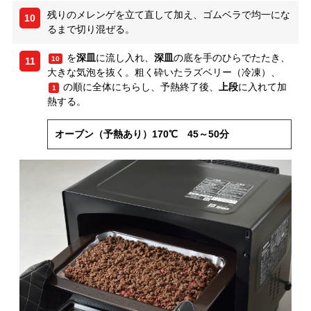
残りのメレンゲを立て直して加え、ゴムベラで均一にな
10
るまで切り混ぜる。
を
深皿
に流し入れ、
深皿
の底を手のひらでたたき、
10
11
大きな気泡を抜く。粗く砕いたラズベリー（冷凍）、
の順に全体にちらし、予熱終了後、
上段
に入れて加
1
熱する。
オーブン（予熱あり）170℃ 45～50分