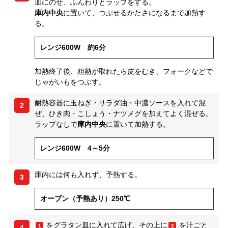
皿にのせ、ふんわりとラップをする。
庫内中央
に置いて、つぶせるかたさになるまで加熱す
る。
レンジ600W 約6分
加熱終了後、粗熱が取れたら皮をむき、フォークなどで
じゃがいもをつぶす。
耐熱容器に玉ねぎ・サラダ油・中濃ソースを入れて混
2
ぜ、ひき肉・こしょう・ナツメグを加えてよく混ぜる。
ラップなしで
庫内中央
に置いて加熱する。
レンジ600W 4～5分
庫内には何も入れず、予熱する。
3
オーブン（予熱あり）250℃
をグラタン皿に入れて広げ、その上に
を汁ごと
1
2
4