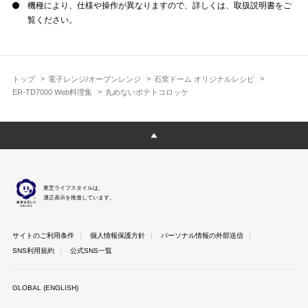
機種により、仕様や操作が異なりますので、詳しくは、取扱説明書をご
覧ください。
トップ
電子レンジ/オーブンレンジ
石窯ドーム オリジナルレシピ
ER-TD7000 Web料理集
丸めないポテトコロッケ
東芝ライフスタイルは、
適正表示を推進しています。
サイトのご利用条件
個人情報保護方針
パーソナル情報の外部送信
SNS利用規約
公式SNS一覧
GLOBAL (ENGLISH)