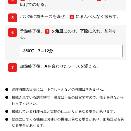
広げてのせる。
パン粉に粉チーズを混ぜ、
にまんべんなく散らす。
4
5
予熱終了後、
を
角皿
にのせ、
下段
に入れ、加熱す
5
6
る。
250℃ 7～12分
加熱終了後、
A
を合わせたソースを添える。
7
調理時間の目安には、下ごしらえなどの時間は含みません。
掲載されている調理時間・温度は一応の目安ですので、様子を見ながら
行ってください。
掲載している料理写真と実物の仕上がりが異なる場合があります。
動画に出てくる機種はお使いの機種と異なる場合があり、加熱設定も異
なる場合があります。