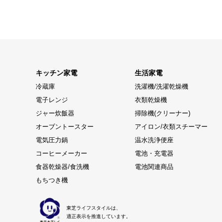
キッチン家電
生活家電
冷蔵庫
洗濯機/洗濯乾燥機
電子レンジ
衣類乾燥機
ジャー炊飯器
掃除機(クリーナー)
オーブントースター
アイロン/衣類スチーマー
電気圧力鍋
温水洗浄便座
コーヒーメーカー
電池・充電器
食器乾燥器/食洗機
電池関連商品
もちつき機
東芝ライフスタイルは、
適正表示を推進しています。