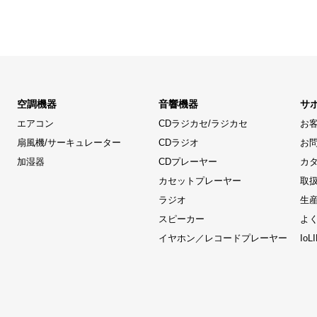
空調機器
音響機器
サ
エアコン
CDラジカセ/ラジカセ
お
扇風機/サーキュレーター
CDラジオ
お
加湿器
CDプレーヤー
カ
カセットプレーヤー
取
ラジオ
生
スピーカー
よ
イヤホン／レコードプレーヤー
Io