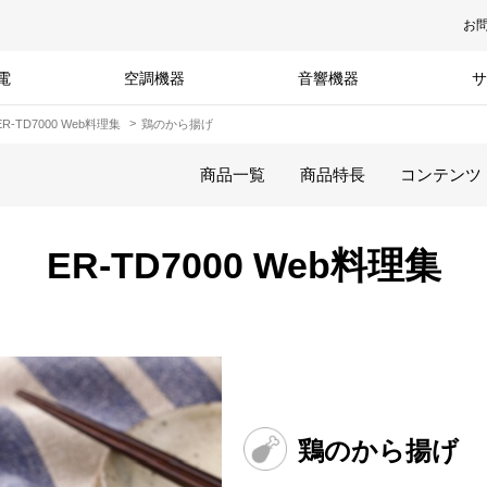
お
電
空調機器
音響機器
サ
ER-TD7000 Web料理集
鶏のから揚げ
商品一覧
商品特長
コンテンツ
ER-TD7000 Web料理集
鶏のから揚げ