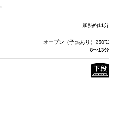
。
加熱約11分
オーブン（予熱あり）250℃
8〜13分