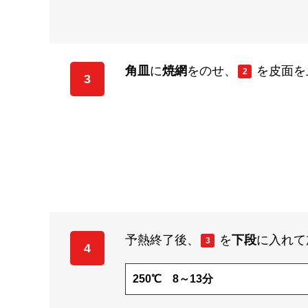
角皿
に
焼網
をのせ、
を皮面を
2
3
予熱終了後、
を
下段
に入れて
3
4
250℃ 8～13分