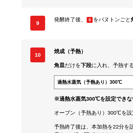
発酵終了後、
をバヌトンごと
8
9
焼成（予熱）
10
角皿
だけを
下段
に入れ、予熱す
過熱水蒸気（予熱あり）300℃
※過熱水蒸気300℃を設定でき
オーブン（予熱あり）300℃を
予熱終了後は、本加熱を22分を設