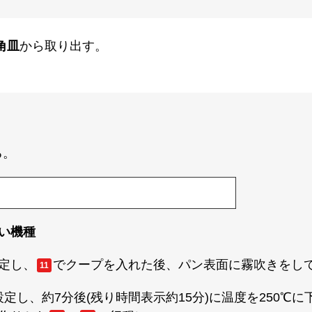
角皿
から取り出す。
る。
ない機種
設定し、
でクープを入れた後、パン表面に霧吹きをし
11
定し、約7分後(残り時間表示約15分)に温度を250℃に