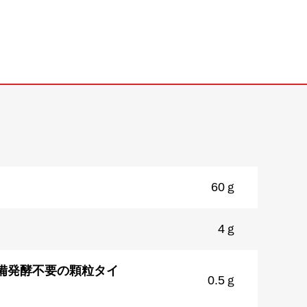
60ｇ
4ｇ
備発酵不要の顆粒タイ
0.5ｇ