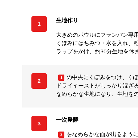
生地作り
1
大きめのボウルにフランパン専
くぼみにはちみつ・水を入れ、
ラップをかけ、約30分生地を休
の中央にくぼみをつけ、くぼ
1
2
ドライイーストがしっかり混ざ
なめらかな生地になり、生地をの
一次発酵
3
をなめらかな面が出るように
2