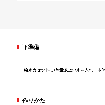
下準備
給水カセット
に
1/2量以上
の水を入れ、本
作りかた