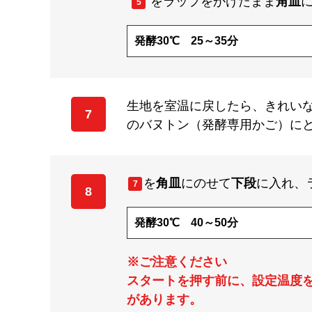
をラップをかけたまま
角皿
5
発酵30℃ 25～35分
生地を室温に戻したら、きれい
7
のバヌトン（発酵専用かご）に
を
角皿
にのせて
下段
に入れ、
7
8
発酵30℃ 40～50分
※ご注意ください
スタートを押す前に、設定温度を
があります。