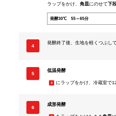
ラップをかけ、
角皿
にのせて
下
発酵30℃ 55～65分
発酵終了後、生地を軽くつぶし
4
低温発酵
5
にラップをかけ、冷蔵室で12
4
成形発酵
6