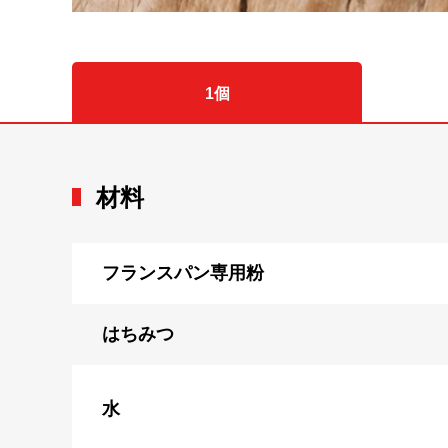
1個
材料
フランスパン専用粉
はちみつ
水