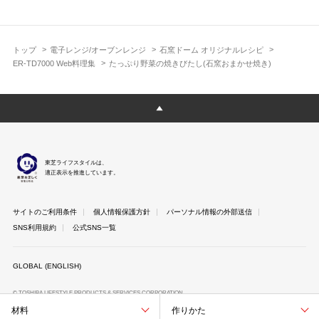
トップ
電子レンジ/オーブンレンジ
石窯ドーム オリジナルレシピ
ER-TD7000 Web料理集
たっぷり野菜の焼きびたし(石窯おまかせ焼き)
東芝ライフスタイルは、
適正表示を推進しています。
サイトのご利用条件
個人情報保護方針
パーソナル情報の外部送信
SNS利用規約
公式SNS一覧
GLOBAL (ENGLISH)
© TOSHIBA LIFESTYLE PRODUCTS & SERVICES CORPORATION
材料
作りかた