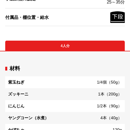
25～35分
付属品・棚位置・給水
4人分
材料
紫玉ねぎ
1/4個（50g）
ズッキーニ
1本（200g）
にんじん
1/2本（90g）
ヤングコーン（水煮）
4本（40g）
かぼちゃ
120g