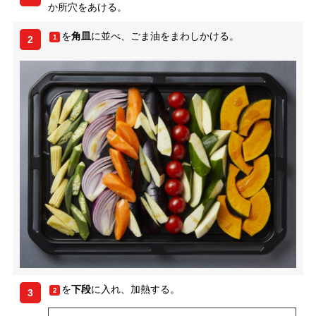
か所穴をあける。
を
角皿
に並べ、ごま油をまわしかける。
1
2
を
下段
に入れ、加熱する。
2
3