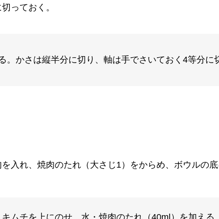
に切っておく。
る。かさは縦半分に切り、軸は手でさいておく4等分に
肉を入れ、焼肉のたれ（大さじ1）をからめ、ボウルの底
キムチを上にのせ、水・焼肉のたれ（40ml）を加える