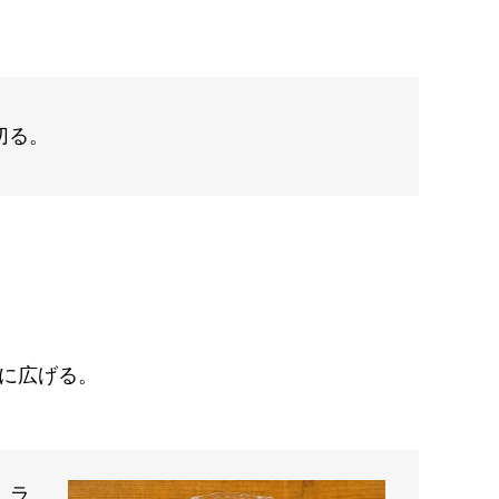
切る。
に広げる。
。ラ