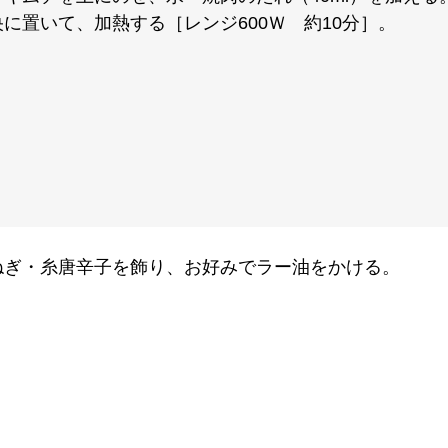
に置いて、加熱する［レンジ600Ｗ 約10分］。
ねぎ・糸唐辛子を飾り、お好みでラー油をかける。