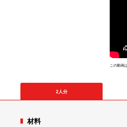
この動画
2人分
材料