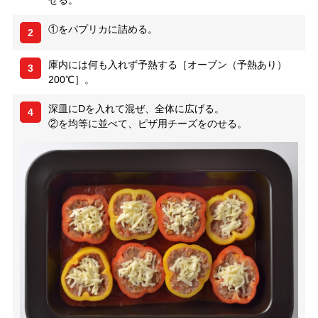
ぜる。
①をパプリカに詰める。
2
庫内には何も入れず予熱する［オーブン（予熱あり）
3
200℃］。
深皿にDを入れて混ぜ、全体に広げる。
4
②を均等に並べて、ピザ用チーズをのせる。