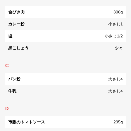
合びき肉
300g
カレー粉
小さじ1
塩
小さじ1/2
黒こしょう
少々
C
パン粉
大さじ4
牛乳
大さじ4
D
市販のトマトソース
295g